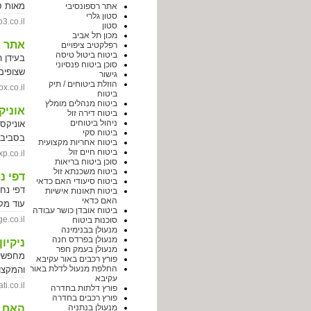
מאות ס
אתר רספונסיבי
סטון גלרי
3.co.il |
סטון
מכון תל אביב
אתר ר
רפלקטיב ציפויים
ביטוח ביטול טיסה
בעידן 
200
סוכן ביטוח פנסיוני
גישור
סגנונו
הוזלת ביטוחים / תיק
שלך לא
co.il |
שמטרתה
ביטוח
שמשנה 
הארץ מ
ביטוח מנהלים מומלץ
אוניק
לגולש 
ביטוח דירה זול
ניהול ביטוחים
אוניקס
ביטוח סקי
בסביבת
ביטוח אחריות מקצועית
ביטוח חיים זול
p.co.il |
סוכן ביטוח בריאות
אתם מח
ביטוח משכנתא זול
דפי נ
ביטוח סיעודי האם כדאי
דפי נח
ביטוח תאונות אישיות
האם כדאי
ביטוח אובדן כושר עבודה
ולהוציא
.co.il |
סוכנות ביטוח
מנעולן בבנימינה
מנעולן בפרדס חנה
ניקיו
מנעולן בעמק חפר
מחפשים 
פורץ רכבים באור עקיבא
החלפת מנעול לדלת באור
והמקצו
עקיבא
עם עשר
ti.co.il |
פורץ דלתות בחדרה
וכלכלה מהגדו
פורץ רכבים בחדרה
האח ה
מנעולן בנתניה