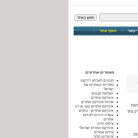
חפש באתר
ר קשר
הוסף אתר
מאמרים אחרונים
מכונים לאבחון דידקטי
ספריית האתרים של
ישראל
העלאת קבצים
אינדקס אתרים
שירות אינדקס אתרים
רונות
אינדקס אתרים טוב או רע
אינדקס אתרים - טיפים
 ציוד
עשרה דרכים לקידום
יקאי מביא את
אתרים
צילום הריון
אינדקס אתרים ישראלי
קידום אתרים
מסעדת ביסטרו3 המשרתת
קייטרינג חלבי