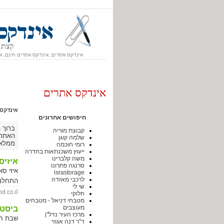
אינדקס אתרים, אינדקס אתרים חינם, א
אינדקס אתרים
אינדקס
חיפושים אחרונים
ברוך 
קבוצת מוריה
האתר.
שלמה קוגן
ממלאי
רומי חוכמה
ייעוץ משכנתאות בחדרה
משה קלברינו
איזיס
סרנגה פתרונו
israstorage
לרכבי מאזדה
התחלנו
שי לי
.co.il |
חלוקי
המקצועי
מטבחי דניאל - מטבחים
מעוצבים
ביסטר
חידושים
מרכז העיר נדל"ן
ומחדשי
ד"ר דנה אגוזי