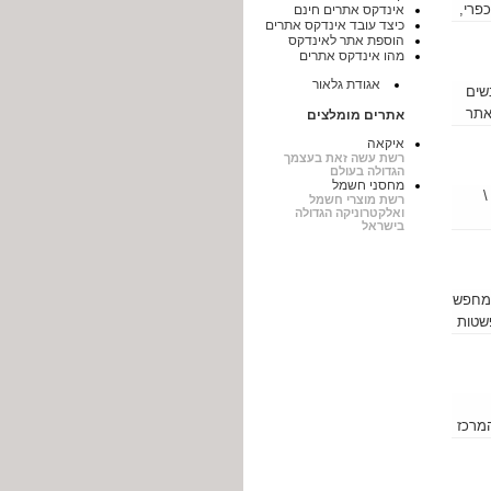
פרי,
אינדקס אתרים חינם
כיצד עובד אינדקס אתרים
לצד
הוספת אתר לאינדקס
האירוע שלכם
מהו אינדקס אתרים
ך ומוכן לאירועים עד
אגודת גלאור
שים
 האתר
אתרים מומלצים
"
כז
איקאה
רשת עשה זאת בעצמך
הגדולה בעולם
מחסני חשמל
\
רשת מוצרי חשמל
ואלקטרוניקה הגדולה
בישראל
חות. אז למה
 מחפש
לות ובפשטות
המרכז
הלה