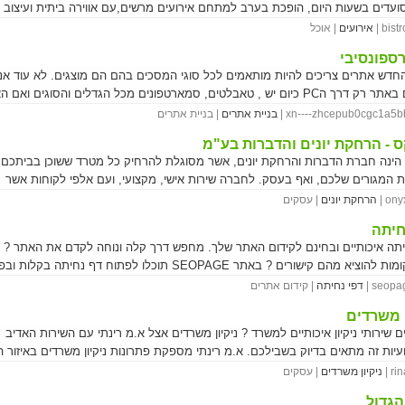
ועדים בשעות היום, הופכת בערב למתחם אירועים מרשים,עם אווירה ביתית ועיצוב כ
ומאפשרת אירועים עד 80 אנשים. מבחר עצום של מנות ברמה שלא תשאיר אף אחד אדיש 
bistro
אירועים
| אוכל
שירות שנותן הרגשה של חו"ל הופכים את האירועים בביסטרו3 לחוויה שתהפוך את 
ספונסיבי
למשהו מיוחד בלי שתצטרכו להתקשר לבנק. צוות הקייטרינג של ביסטרו3 ערו
החדש אתרים צריכים להיות מותאמים לכל סוגי המסכים בהם הם מוצגים. לא עוד אנ
 אנשים, עם כל מה שאתם צריכים לאירוע מושלם. רוצים מופע בישול "חי"? רוצים מגוון
שצופים באתר רק דרך הPC כיום יש , טאבלטים, סמארטפונים מכל הגדלים והסוגים ואם
ת? רוצים חלבי? על האש? כל בקשה של כל לקוח הופכת למשימה מיוחדת אצלנו
 יהיה מותאם אליהם אתה מפספס גולשים. אתר רספונסיבי הוא בעצם אתר "תגובתי
xn----zhcepub0cgc1a5bbx.
בניית אתרים
| בניית אתרים
- לקוחות מרוצים ואורחים מתפעלים והכל מבלי לשבור חסכונות. השירות ניתן במר
את הצורה שלו בהתאם למסך (רזולוציה) בה הוא מוצג. אתרים האלו מאוד ידידותיים
אשדוד ועד נתניה.
ס - הרחקת יונים והדברות בע"מ
וגם למנועי החיפוש השונים רוצים לדעת עוד על אתר רספונסיבי? כנסו לאתר שלנו.
 הינה חברת הדברות והרחקת יונים, אשר מסוגלת להרחיק כל מטרד ששוכן בביתכם 
 המגורים שלכם, ואף בעסק. לחברה שירות אישי, מקצועי, ועם אלפי לקוחות אשר
מעידים על ההצלחה. סיכוי ההצלחה שלנו עומד על 98% ע"פ סקר של 1158 לקו
onyx
הרחקת יונים
| עסקים
כים? אל תדחו את המאוחר. פנו אלינו עוד היום!
חיתה
יתה איכותיים ובחינם לקידום האתר שלך. מחפש דרך קלה ונוחה לקדם את האתר ?
עוד מקומות להוציא מהם קישורים ? באתר SEOPAGE תוכלו לפתוח דף נחיתה בק
 ממנו קישורים
seopage
דפי נחיתה
| קידום אתרים
ן משרדים
שירותי ניקיון איכותיים למשרד ? ניקיון משרדים אצל א.מ רינתי עם השירות האדיב
עיות זה מתאים בדיוק בשבילכם. א.מ רינתי מספקת פתרונות ניקיון משרדים באיזור 
ות לקוחות מרוצים. בינהם משרדי עורכי דין, משרדי רואה חשבון, משרדי חברות הנ
rina
ניקיון משרדים
| עסקים
לות במשק. http://www.rinati.co.il/
גדול