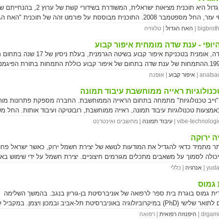
האח הגדול היא תוכנית מציאות ישראלית, המשודרת בשידורי קשת של
טל ואסי עזר, החל מספטמבר 2008. התוכנית מבוססת על פורמט זהה של תוכנית "האח 
ששודרה לראשונה בטלוויזיה ההולנדית בשנת 1999 ומאז משודרת בקרוב ל-70 מדינות
bigbrothe
האח הגדול
| טלווזיה
ברוב המדינות זכתה התוכנית לשיעורי צפייה גבוהים מן הרגיל. התוכנית פרויקט Y, ששודרה
יופי - ענת שדה מומחית איפור קבוע
לראשונה בשנת 2003 על ידי yes, הייתה בעלת פורמט דומה. במקביל לשידור התוכנית בטל
ענת שדה, אומנית בטכניקת איפור קבוע בשיטה הגרמנית, בעלת ניסיון של 
שנת 1993.ההתמחות של ענת שדה בתחום של איפור קבוע כוללת התמחות בתורת הפיגמנ
שעות ביממה), חברת הכבלים HOT הקדישה לתוכנית ערוץ ייעודי ובו שידור מצלמה רצוף
י איפור קבוע קיימים ובהתאמת קווי הגבות, השפתיים והעיניים בצורה טבעית ואסתטי
anatsade
איפור קבוע
| אופנה
במשך 24 שעות ביממה. מקור שם התוכנית נלקח מהרומן "1984" מאת ג'ורג' אורוול, בו
מחית בביצוע איפור קובע, תוך הקפדה על רמת היגיינה גבוהה, דיוק בהתאמת הצבע
הוא ה"רואה כול" השולט ב"אוקיאניה".
טכנולוגיות ראייה ממוחשבת עיבוד תמונה
ים ובהחדרת הפיגמנטים אל מתחת לעור.
וייב טכנולוגיות" מתמחה בתחום הראייה הממוחשבת. החברה מספקת פתרונות מות
אמצעות טכנולוגיות עיבוד תמונה, ראייה ממוחשבת, רובוטיקה ועיבוד אותות. החל מ
מוצר וכלה בהטמעתו. בין פעילות החברה: - בקרת איכות אוטומטית - זיהוי תוצרת פגו
vibe-technologies
עיבוד תמונה
| מחשבים ואינטרנט
טומטי - זיהוי ויזואלי של פגמים או פיגמנטים - זיהוי טקסט וניתוח תמונה - מדידת מידות
ה ירוקה
יות ופיסיקאליות של רכיבים - ועוד. בין לקוחות החברה ניתן למנות חברות אוטומציה,
ותר מתמיד כדאי להגדיל את המודעות לנושא של יצירת חשמל ירוק, כאשר ישראל פחו
 מפעלים ועסקים מתחומים שונים כגון- חקלאות, תרופות, ביופרמצבטיקה, מזון, פלס
יכולה לסמוך על משאבים מתכלים מגורמים חיצוניים. יצירת חשמל על ידי שימוש באנ
ניקה, ביומטריה ועוד. החברה מבצעת פרויקטי המותאמים במלואם ללקוח, לצד פרוי
יכול לחסוך למדינה בזיהום אויר ויכול להוביל לשיפור כלכלת ישראל.
yudal
אנרגיה
| כללי
 גמוס
רית גמוס בוגרת בית ספר לרפואה של אוניברסיטת בן-גוריון בנגב. בהמשך השלימה
לימודים לתואר שלישי (PhD) במיקרוביולוגיה באוניברסיטת תל-אביב ובמכון ויצמן. במקביל
השלישי, החלה ללמוד הומיאופתיה קלאסית בקורס לרופאים במרכז הרפואי אסף הר
drgamus
היפנוזה רפואית
| רפואה