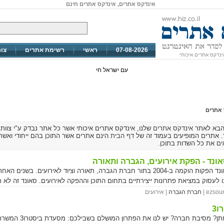
אינדקס אתרים, אינדקס אתרים חינם
07-08-2026
ראשי
רשימת אתרים
צו
ינדקס אתרים איכותי
עם ישראל חי
 אתרים
הבא לאתר
אינדקס אתרים
שלנו, אינדקס אתרים איכותי אשר כל אתר נבדק ע"י צוות
 אתרים המופיעים בעמוד זה של
דף הבית
הינם אתרים אשר התוכן בהם ייחודי ואשר
ם את כל השדות בתוכן.
אונד - הפקת אירועים, הגברה ותאורה
איזי סאונד הפקות הוקמה ב-2004 בתור חברת הגברה, תאורה וציוד לאירועים. בשנים האח
 לעסוק במציאת פתרונות ייצירתיים בתחום התוכן וההפקה לאירועים. סאונד זה לא רק
ועוצמה, זה בעיקר אומנות. הסאונדמן שלנו, בעל ניסיון של 30 שנה כסאונדמן וכמוז
ezsound
חברת הגברה
| אירועים
ות והניסיון שלו לאירועים שאנו מפיקים תחום הגברת הקול הוא דינאמי ביותר. ישנם
ו3
 בלתי פוסקים בציוד ובמיכשור. אנו דואגים לשמור על הציוד שלנו בצורה מוקפדת
שבת חתן? מסיבת חברה? יש לנו את הפתרון המושלם בשבילכם: 
ם אותו כל הזמן שילוב זה מבטיח אירועים מדהימים פעם אחר פעם.