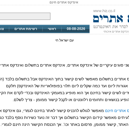
אינדקס אתרים חינם
08-08-2026
ראשי
רשימת אתרים
צו
ינדקס אתרים איכותי
עם ישראל חי
ני סוגים עיקריים של אינדקס אתרים, אינדקס אתרים בתשלום ואינדקס אתרי
 אתרים בתשלום מאפשר לשים קישור בתוך האינדקס אבל בתשלום בלבד (ה
גורות ליום ועד כמה שקלים ליום תלוי בפופולאריות של האינדקס) חלקם
ם לשים קישור בחינם אך הוא מופיע במעמקי האינדקס ובכדי לקדם את הקי
הופיע בנושאים ותחומים רלוונטים או לקבל קישור ממומן - צריך לשלם.
 אתרים חינם
מאפשר לגולש להכניס קישור לאתר בחינם לגמרי, גם אינדקס א
עיתים מאפשר קידום הקישור בתשלום אך דבר זה נועד כשירות נוסף בלבד כגון
האתר, קישור ממומן, פרסום באתר וכו'. אך הכנסת הקישור הינה חינם לגמרי.