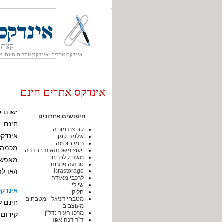
אינדקס אתרים, אינדקס אתרים חינם, א
אינדקס אתרים חינם
ישנם ש
חיפושים אחרונים
חינם.
קבוצת מוריה
אינדקס
שלמה קוגן
רומי חוכמה
מכמה א
ייעוץ משכנתאות בחדרה
משה קלברינו
מאפשרי
סרנגה פתרונו
israstorage
ו/או ל
לרכבי מאזדה
שי לי
אינדקס
חלוקי
מטבחי דניאל - מטבחים
חינם ל
מעוצבים
מרכז העיר נדל"ן
קידום 
ד"ר דנה אגוזי