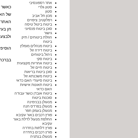
אתר רספונסיבי
כאשר
סטון גלרי
סטון
של האי
מכון תל אביב
רפלקטיב ציפויים
האתרים
ביטוח ביטול טיסה
סוכן ביטוח פנסיוני
חן בעי
גישור
ולבצע 
הוזלת ביטוחים / תיק
ביטוח
ביטוח מנהלים מומלץ
הוסיפו
ביטוח דירה זול
ניהול ביטוחים
ביטוח סקי
בברכה,
ביטוח אחריות מקצועית
ביטוח חיים זול
סוכן ביטוח בריאות
ביטוח משכנתא זול
ביטוח סיעודי האם כדאי
ביטוח תאונות אישיות
האם כדאי
ביטוח אובדן כושר עבודה
סוכנות ביטוח
מנעולן בבנימינה
מנעולן בפרדס חנה
מנעולן בעמק חפר
פורץ רכבים באור עקיבא
החלפת מנעול לדלת באור
עקיבא
פורץ דלתות בחדרה
פורץ רכבים בחדרה
מנעולן בנתניה