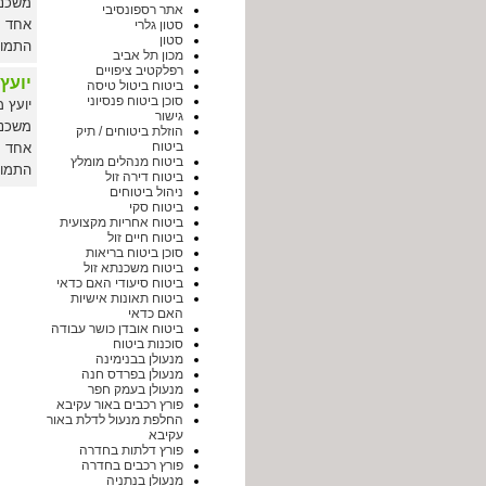
משכנת
אתר רספונסיבי
אחד ח
סטון גלרי
סטון
התמונ
מכון תל אביב
רפלקטיב ציפויים
יועץ
ביטוח ביטול טיסה
סוכן ביטוח פנסיוני
גישור
משכנת
הוזלת ביטוחים / תיק
ביטוח
אחד ח
ביטוח מנהלים מומלץ
התמונ
ביטוח דירה זול
ניהול ביטוחים
ביטוח סקי
ביטוח אחריות מקצועית
ביטוח חיים זול
סוכן ביטוח בריאות
ביטוח משכנתא זול
ביטוח סיעודי האם כדאי
ביטוח תאונות אישיות
האם כדאי
ביטוח אובדן כושר עבודה
סוכנות ביטוח
מנעולן בבנימינה
מנעולן בפרדס חנה
מנעולן בעמק חפר
פורץ רכבים באור עקיבא
החלפת מנעול לדלת באור
עקיבא
פורץ דלתות בחדרה
פורץ רכבים בחדרה
מנעולן בנתניה