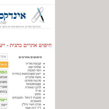
אינדקס אתרים, אינדקס אתרים חינם, א
חיפוש אתרים בתגית - יי
אינדק
חיפושים אחרונים
קבוצת מוריה
קישור
שלמה קוגן
רומי חוכמה
המרכ
ייעוץ משכנתאות בחדרה
אנחנו
משה קלברינו
סרנגה פתרונו
משכנת
israstorage
ואוביי
לרכבי מאזדה
שי לי
בתחום
חלוקי
מטבחי דניאל - מטבחים
ייעוץ
מעוצבים
מרכז העיר נדל"ן
ד"ר דנה אגוזי