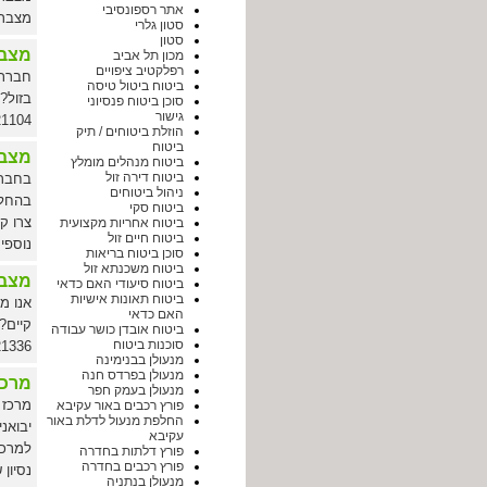
אתר רספונסיבי
מצברי
סטון גלרי
סטון
מצבר
מכון תל אביב
רפלקטיב ציפויים
חברת 
ביטוח ביטול טיסה
בזול?
סוכן ביטוח פנסיוני
גישור
21104
הוזלת ביטוחים / תיק
ביטוח
מצבר
ביטוח מנהלים מומלץ
ביטוח דירה זול
בחברת
ניהול ביטוחים
ביטוח סקי
צרו קש
ביטוח אחריות מקצועית
ביטוח חיים זול
נוספים חייג
סוכן ביטוח בריאות
ביטוח משכנתא זול
מצבר
ביטוח סיעודי האם כדאי
ביטוח תאונות אישיות
אנו מ
האם כדאי
ביטוח אובדן כושר עבודה
סוכנות ביטוח
21336
מנעולן בבנימינה
מנעולן בפרדס חנה
מרכז
מנעולן בעמק חפר
מרכז 
פורץ רכבים באור עקיבא
החלפת מנעול לדלת באור
יבואנ
עקיבא
למרכז
פורץ דלתות בחדרה
פורץ רכבים בחדרה
נסיון של למעלה מ-20
מנעולן בנתניה