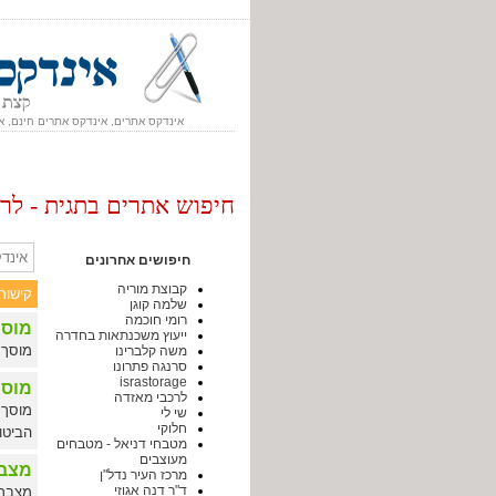
אינדקס אתרים, אינדקס אתרים חינם, א
חיפוש אתרים בתגית - לר
אינדק
חיפושים אחרונים
קבוצת מוריה
קישור
שלמה קוגן
רומי חוכמה
מוסך
ייעוץ משכנתאות בחדרה
מוסך 
משה קלברינו
סרנגה פתרונו
israstorage
מוסך
לרכבי מאזדה
מוסך 
שי לי
חלוקי
הביטו
מטבחי דניאל - מטבחים
מעוצבים
מצבר
מרכז העיר נדל"ן
ד"ר דנה אגוזי