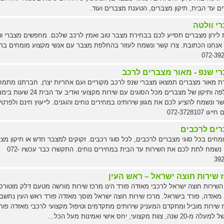
ם עד הבית, תיקון מצברים, הטענת מצברים ועוד.
י וולטה
לירון מצברים תסייע לכם בבחירת מצבר טוב ואמין לרכב שלכם. מחפשים מצברי וו
 אנחנו הכתובת. צרו קשר ונשמח לעזור בהחלפת מצבר עם אנשי מקצוע מומחים בת
072-39
י שנפ - מאור מצברים לרכב
 מאור מצברים תמצאו מצברי שנפ לרכב מקוריים ועם אחריות יצרן. חברתנו מתמ
בהחלפה ותיקון של מצברים מכל הסוגים עם שירות מקצועי ואדיב עד ה
ר ונשמח להציע לכם את מגוון שירותינו במחירים נוחים והוגנים. לייעוץ חינם ולפרטי
ו 072-3728107
ים לרכבים
ומחים בכל סוגי מצברים לרכבים, לכל סוגי רכבים. זקוקים למצבר חדש או תיקון מצ
קיים? נשמח לתת לכם את השירות עד הבית במחירים נוחים. התקשרו כבר עכשיו 072-
39
 שירות חוצה ישראל – ראש העין
השירות חוצה ישראל לרכבי מאזדה פורד הינו מרכז שירות מורשה מטעם דלק מוטורס
י מאזדה, פורד בישראל. מרכז שירות חוצה ישראל מוסך מאזדה פורד ראש העין נחשב
 שירות מוביל ומתקדם המעניק שירותים מתקדמים וטיפול מקצועי לרכבי מאזדה פורד
 שנה, צוות מקצועי, יחס אישי ואמינות מעל הכל...