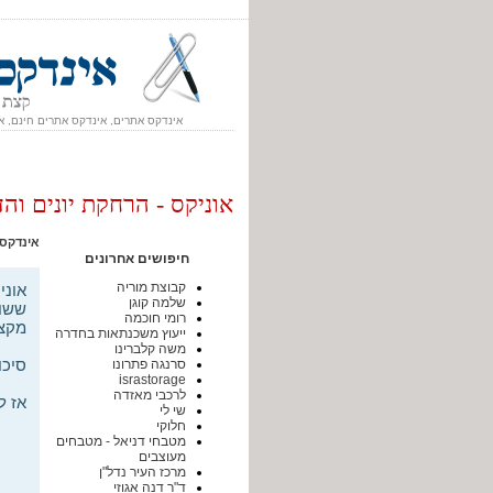
אינדקס אתרים, אינדקס אתרים חינם, א
אוניקס - הרחקת יונים וה
אינדקס
חיפושים אחרונים
קבוצת מוריה
אוני
שלמה קוגן
ששוכ
רומי חוכמה
מקצו
ייעוץ משכנתאות בחדרה
משה קלברינו
סיכוי ה
סרנגה פתרונו
israstorage
לרכבי מאזדה
אז ל
שי לי
חלוקי
מטבחי דניאל - מטבחים
מעוצבים
מרכז העיר נדל"ן
ד"ר דנה אגוזי