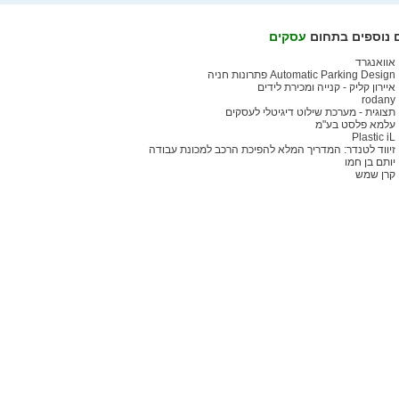
 נוספים בתחום
עסקים
אוואנגרד
Automatic Parking Design פתרונות חניה
איירון קליק - קנייה ומכירת לידים
rodany
תצוגית - מערכת שילוט דיגיטלי לעסקים
עלמא פלסט בע"מ
Plastic iL
זיווד לטנדר: המדריך המלא להפיכת הרכב למכונת עבודה
יותם בן חמו
קרן שמש