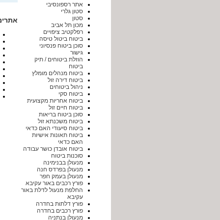
אתר רספונסיבי
סטון גלרי
סטון
אתרים
מכון תל אביב
רפלקטיב ציפויים
ביטוח ביטול טיסה
סוכן ביטוח פנסיוני
גישור
הוזלת ביטוחים / תיק
ביטוח
ביטוח מנהלים מומלץ
ביטוח דירה זול
ניהול ביטוחים
ביטוח סקי
ביטוח אחריות מקצועית
ביטוח חיים זול
סוכן ביטוח בריאות
ביטוח משכנתא זול
ביטוח סיעודי האם כדאי
ביטוח תאונות אישיות
האם כדאי
ביטוח אובדן כושר עבודה
סוכנות ביטוח
מנעולן בבנימינה
מנעולן בפרדס חנה
מנעולן בעמק חפר
פורץ רכבים באור עקיבא
החלפת מנעול לדלת באור
עקיבא
פורץ דלתות בחדרה
פורץ רכבים בחדרה
מנעולן בנתניה