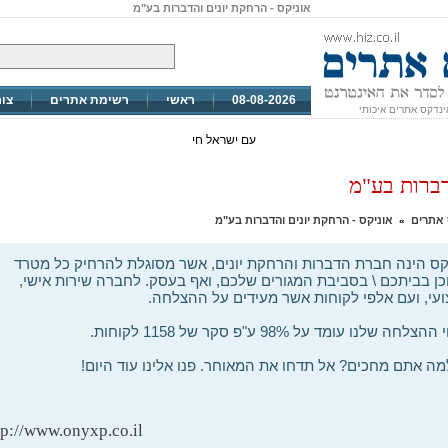
אוניקס - הרחקת יונים והדברות בע"מ
08-08-2026
ראשי
רשימת אתרים
צו
ינדקס אתרים איכותי
עם ישראל חי
דברות בע"מ
 אתרים
אוניקס - הרחקת יונים והדברות בע"מ
»
קס הינה חברת הדברות והרחקת יונים, אשר מסוגלת להרחיק כל מטרד
ן בביתכם \ בסביבת המגורים שלכם, ואף בעסק. לחברה שירות אישי,
עי, ועם אלפי לקוחות אשר מעידים על ההצלחה.
הצלחה שלנו עומד על 98% ע"פ סקר של 1158 לקוחות.
מה אתם מחכים? אל תדחו את המאוחר. פנו אלינו עוד היום!
tp://www.onyxp.co.il/