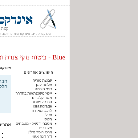
אינדקס אתרים, אינדקס אתרים חינם, א
Blue - ביטוח נזקי צנרת ומים
אינדקס
חיפושים אחרונים
קבוצת מוריה
שלמה קוגן
חלקי
רומי חוכמה
ייעוץ משכנתאות בחדרה
משה קלברינו
סרנגה פתרונו
israstorage
לרכבי מאזדה
שי לי
חלוקי
מטבחי דניאל - מטבחים
אתרים
מעוצבים
מרכז העיר נדל"ן
ד"ר דנה אגוזי