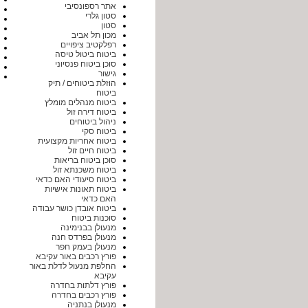
אתר רספונסיבי
סטון גלרי
סטון
מכון תל אביב
רפלקטיב ציפויים
ביטוח ביטול טיסה
סוכן ביטוח פנסיוני
גישור
הוזלת ביטוחים / תיק
ביטוח
ביטוח מנהלים מומלץ
ביטוח דירה זול
ניהול ביטוחים
ביטוח סקי
ביטוח אחריות מקצועית
ביטוח חיים זול
סוכן ביטוח בריאות
ביטוח משכנתא זול
ביטוח סיעודי האם כדאי
ביטוח תאונות אישיות
האם כדאי
ביטוח אובדן כושר עבודה
סוכנות ביטוח
מנעולן בבנימינה
מנעולן בפרדס חנה
מנעולן בעמק חפר
פורץ רכבים באור עקיבא
החלפת מנעול לדלת באור
עקיבא
פורץ דלתות בחדרה
פורץ רכבים בחדרה
מנעולן בנתניה