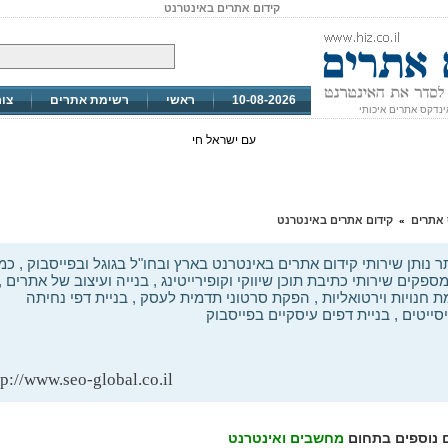
קידום אתרים באינטרנט
10-08-2026
ראשי
רשימת אתרים
צו
ינדקס אתרים איכותי
עם ישראל חי
 אתרים
קידום אתרים באינטרנט
»
 נותן שירותי קידום אתרים באינטרנט בארץ ובחו"ל בגוגל ובפייסבוק , כמו
מספקים שירותי כתיבת תוכן שיווקי וקופירייטינג , בנייה ועיצוב של אתרים ,
 חנויות וירטואליות , הפקת סרטוני תדמית לעסק , בניית דפי נחיתה
יסייטים , בניית דפים עיסקיים בפייסבוק
tp://www.seo-global.co.il/
 נוספים בתחום
מחשבים ואינטרנט