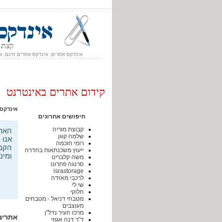
אינדקס אתרים, אינדקס אתרים חינם, א
קידום אתרים באינטרנט
אינדקס
חיפושים אחרונים
קבוצת מוריה
האתר
שלמה קוגן
אנו 
רומי חוכמה
הקמת
ייעוץ משכנתאות בחדרה
ומינ
משה קלברינו
סרנגה פתרונו
israstorage
לרכבי מאזדה
שי לי
חלוקי
מטבחי דניאל - מטבחים
מעוצבים
מרכז העיר נדל"ן
אתרים
ד"ר דנה אגוזי