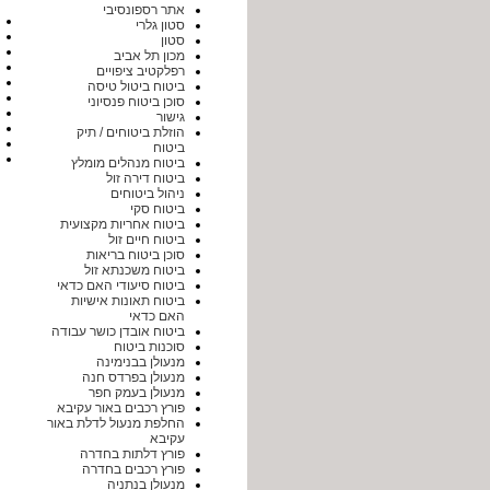
אתר רספונסיבי
סטון גלרי
סטון
מכון תל אביב
רפלקטיב ציפויים
ביטוח ביטול טיסה
סוכן ביטוח פנסיוני
גישור
הוזלת ביטוחים / תיק
ביטוח
ביטוח מנהלים מומלץ
ביטוח דירה זול
ניהול ביטוחים
ביטוח סקי
ביטוח אחריות מקצועית
ביטוח חיים זול
סוכן ביטוח בריאות
ביטוח משכנתא זול
ביטוח סיעודי האם כדאי
ביטוח תאונות אישיות
האם כדאי
ביטוח אובדן כושר עבודה
סוכנות ביטוח
מנעולן בבנימינה
מנעולן בפרדס חנה
מנעולן בעמק חפר
פורץ רכבים באור עקיבא
החלפת מנעול לדלת באור
עקיבא
פורץ דלתות בחדרה
פורץ רכבים בחדרה
מנעולן בנתניה