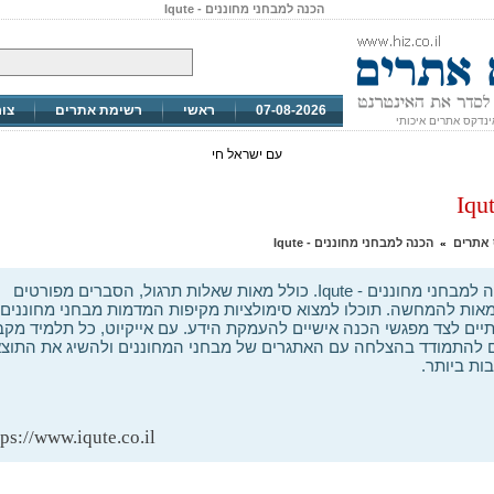
הכנה למבחני מחוננים - Iqute
07-08-2026
ראשי
רשימת אתרים
צו
ינדקס אתרים איכותי
עם ישראל חי
 אתרים
הכנה למבחני מחוננים - Iqute
»
הכנה למבחני מחוננים - Iqute. כולל מאות שאלות תרגול, הסברים מפורטים
מאות להמחשה. תוכלו למצוא סימולציות מקיפות המדמות מבחני מחוננים
יים לצד מפגשי הכנה אישיים להעמקת הידע. עם אייקיוט, כל תלמיד מקב
 להתמודד בהצלחה עם האתגרים של מבחני המחוננים ולהשיג את התוצא
ות ביותר.
tps://www.iqute.co.il/