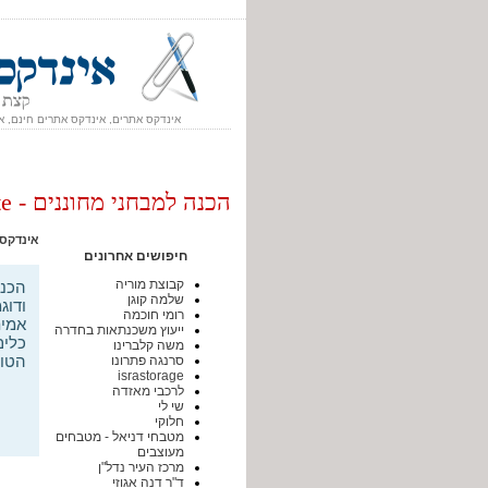
אינדקס אתרים, אינדקס אתרים חינם, א
הכנה למבחני מחוננים - Iqute
אינדקס
חיפושים אחרונים
קבוצת מוריה
שלמה קוגן
ודוג
רומי חוכמה
אמית
ייעוץ משכנתאות בחדרה
כלים
משה קלברינו
הטוב
סרנגה פתרונו
israstorage
לרכבי מאזדה
שי לי
חלוקי
מטבחי דניאל - מטבחים
מעוצבים
מרכז העיר נדל"ן
ד"ר דנה אגוזי