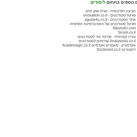
 נוספים בתחום
לימודים
הביצה הפיננסית - קורס שוק ההון
פורטל סטודנטים - onovation.co.il
אתר הסטודנטים - aguda4u.co.il
פורטל סטודנטים של האוניברסיטה הפתוחה
Sikum4U.com
Sicum.co.il
עזרה אקדמית - שירותי עזר לסטודנטים
Analysis4u.co.il שירותים לסטודנטים
אקדמג'יק - מאמרים אקדמיים Academagic.co.il
דוקטורנט Doctorant.co.il