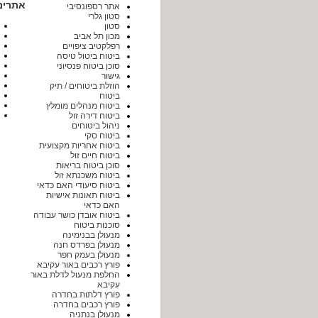
אתרים
אתר רספונסיבי
סטון גלרי
סטון
מכון תל אביב
רפלקטיב ציפויים
ביטוח ביטול טיסה
סוכן ביטוח פנסיוני
גישור
הוזלת ביטוחים / תיק
ביטוח
ביטוח מנהלים מומלץ
ביטוח דירה זול
ניהול ביטוחים
ביטוח סקי
ביטוח אחריות מקצועית
ביטוח חיים זול
סוכן ביטוח בריאות
ביטוח משכנתא זול
ביטוח סיעודי האם כדאי
ביטוח תאונות אישיות
האם כדאי
ביטוח אובדן כושר עבודה
סוכנות ביטוח
מנעולן בבנימינה
מנעולן בפרדס חנה
מנעולן בעמק חפר
פורץ רכבים באור עקיבא
החלפת מנעול לדלת באור
עקיבא
פורץ דלתות בחדרה
פורץ רכבים בחדרה
מנעולן בנתניה