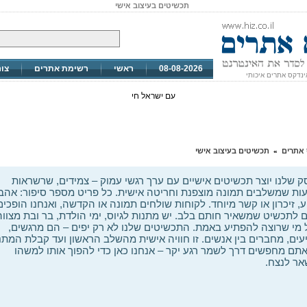
תכשיטים בעיצוב אישי
08-08-2026
ראשי
רשימת אתרים
צו
ינדקס אתרים איכותי
עם ישראל חי
 אתרים
תכשיטים בעיצוב אישי
»
 שלנו יוצר תכשיטים אישיים עם ערך רגשי עמוק – צמידים, שרשראות
ות שמשלבים תמונה מוצפנת וחריטה אישית. כל פריט מספר סיפור: אהב
ע, זיכרון או קשר מיוחד. לקוחות שולחים תמונה או הקדשה, ואנחנו הופכים
 לתכשיט שמשאיר חותם בלב. יש מתנות לגיוס, ימי הולדת, בר ובת מצווה
 מי שרוצה להפתיע באמת. התכשיטים שלנו לא רק יפים – הם מרגשים,
עים, מחברים בין אנשים. זו חוויה אישית מהשלב הראשון ועד קבלת המתנ
תם מחפשים דרך לשמר רגע יקר – אנחנו כאן כדי להפוך אותו למשהו
ר לנצח.