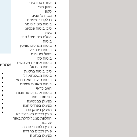
אתר רספונסיבי
סטון גלרי
סטון
מכון תל אביב
רפלקטיב ציפויים
ביטוח ביטול טיסה
סוכן ביטוח פנסיוני
גישור
הוזלת ביטוחים / תיק
ביטוח
ביטוח מנהלים מומלץ
ביטוח דירה זול
ניהול ביטוחים
ביטוח סקי
ביטוח אחריות מקצועית
אתרים
ביטוח חיים זול
סוכן ביטוח בריאות
ביטוח משכנתא זול
ביטוח סיעודי האם כדאי
ביטוח תאונות אישיות
האם כדאי
ביטוח אובדן כושר עבודה
סוכנות ביטוח
מנעולן בבנימינה
מנעולן בפרדס חנה
מנעולן בעמק חפר
פורץ רכבים באור עקיבא
החלפת מנעול לדלת באור
עקיבא
פורץ דלתות בחדרה
פורץ רכבים בחדרה
מנעולן בנתניה