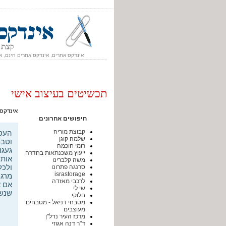
אינדקס אתרים, אינדקס אתרים חינם, א
תכשיטים בעיצוב אישי
אינדקס
חיפושים אחרונים
קבוצת מוריה
העסק
שלמה קוגן
וטבע
רומי חוכמה
געגו
ייעוץ משכנתאות בחדרה
אותם
משה קלברינו
ולכל
סרנגה פתרונו
israstorage
מרגי
לרכבי מאזדה
אם א
שי לי
שנשא
חלוקי
מטבחי דניאל - מטבחים
מעוצבים
מרכז העיר נדל"ן
ד"ר דנה אגוזי