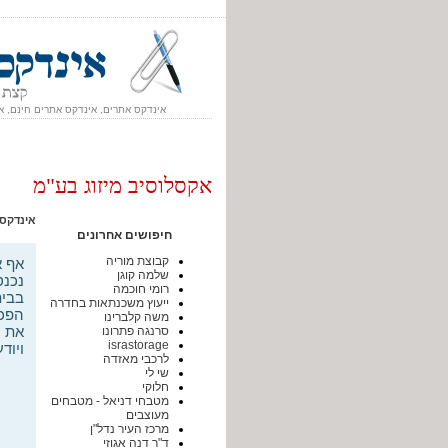
אינדקס אתרים, אינדקס אתרים חינם, א
אקסלוסיב מיזוג בע"מ
אינדקס
חיפושים אחרונים
קבוצת מוריה
אף א
שלמה קוגן
נכנס
רומי חוכמה
בבית
ייעוץ משכנתאות בחדרה
הפכו
משה קלברינו
את ה
סרנגה פתרונו
israstorage
ויוד
לרכבי מאזדה
שי לי
חלוקי
מטבחי דניאל - מטבחים
מעוצבים
מרכז העיר נדל"ן
ד"ר דנה אגוזי