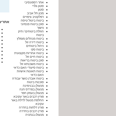
אתר רספונסיבי
סטון גלרי
סטון
מכון תל אביב
רפלקטיב ציפויים
ביטוח ביטול טיסה
אתרים
סוכן ביטוח פנסיוני
גישור
הוזלת ביטוחים / תיק
ביטוח
ביטוח מנהלים מומלץ
ביטוח דירה זול
ניהול ביטוחים
ביטוח סקי
ביטוח אחריות מקצועית
ביטוח חיים זול
סוכן ביטוח בריאות
ביטוח משכנתא זול
ביטוח סיעודי האם כדאי
ביטוח תאונות אישיות
האם כדאי
ביטוח אובדן כושר עבודה
סוכנות ביטוח
מנעולן בבנימינה
מנעולן בפרדס חנה
מנעולן בעמק חפר
פורץ רכבים באור עקיבא
החלפת מנעול לדלת באור
עקיבא
פורץ דלתות בחדרה
פורץ רכבים בחדרה
מנעולן בנתניה