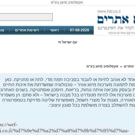
אקסלוסיב מיזוג בע"מ
07-08-2026
ראשי
רשימת אתרים
צו
ינדקס אתרים איכותי
עם ישראל חי
 אתרים
אקסלוסיב מיזוג בע"מ
»
חד לא אוהב לחיות או לעבוד בסביבה חמה מדי, לחה או מחניקה. כאן
ות לתמונה מערכות מיזוג אוויר – טכנולוגיה שמשדרגת את איכות החיים
 ובעסק ומביאה איתה נוחות, בריאות, חיסכון ואסתטיקה. בשנים האחרונו
 מערכות אלו להיות סטנדרט בכל מבנה בישראל – ולא סתם: הן משפרות
אווירה, מגנות על מוצרי חשמל, מאפשרות שליטה מדויקת בטמפרטורה
עות להשתלב בצורה מושלמת בכל סגנון עיצובי.
ps://wef-
ri.co.il/%d7%9e%d7%a2%d7%a8%d7%9b%d7%95%d7%aa-