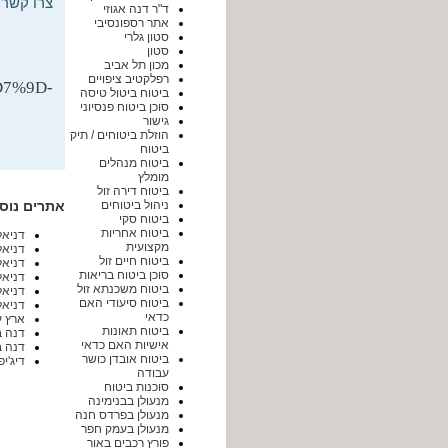
צרו קשר 
ד"ר דנה אגוזי
אתר רספונסיבי
סטון גלרי
סטון
מכון תל אביב
רפלקטיב ציפויים
7%9D-
ביטוח ביטול טיסה
סוכן ביטוח פנסיוני
גישור
הוזלת ביטוחים / תיק
ביטוח
ביטוח מנהלים
מומלץ
ביטוח דירה זול
אתרים נוס
ניהול ביטוחים
ביטוח סקי
ביטוח אחריות
דניאל
מקצועית
דניאל
ביטוח חיים זול
דניאל
סוכן ביטוח בריאות
דניאל
ביטוח משכנתא זול
דניאל
ביטוח סיעודי האם
דניאל
כדאי
ארץ ע
ביטוח תאונות
דנה ב
אישיות האם כדאי
דנה ב
ביטוח אובדן כושר
דיג'י
עבודה
סוכנות ביטוח
מנעולן בבנימינה
מנעולן בפרדס חנה
מנעולן בעמק חפר
פורץ רכבים באור