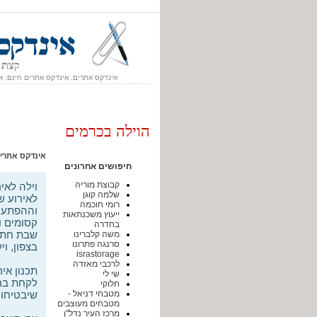
אינדקס אתרים, אינדקס אתרים חינם, א
הוילה בכרמים
אינדקס אתרי
חיפושים אחרונים
קבוצת מוריה
וילה לאי
שלמה קוגן
לאירוע ש
רומי חוכמה
וההפתעות
ייעוץ משכנתאות
קסומים ו
בחדרה
שבת חתן 
משה קלברינו
סרנגה פתרונו
בצפון, ו
israstorage
לרכבי מאזדה
תכנון אי
שי לי
חלוקי
שיבטיחו 
מטבחי דניאל -
מטבחים מעוצבים
מרכז העיר נדל"ן