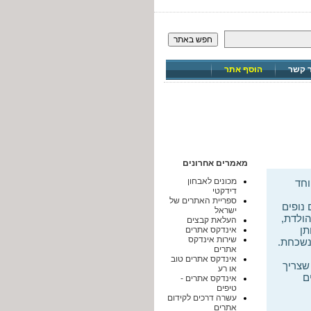
חפש באתר
ר קשר
הוסף אתר
מאמרים אחרונים
מכונים לאבחון
וחד
דידקטי
ספריית האתרים של
נופים
ישראל
ולדת,
העלאת קבצים
תן
אינדקס אתרים
שירות אינדקס
 נשכחת.
אתרים
אינדקס אתרים טוב
שצריך
או רע
ים חשובים
אינדקס אתרים -
טיפים
עשרה דרכים לקידום
אתרים