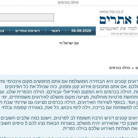
הוילה בכרמים
06-08-2026
ראשי
רשימת אתרים
צו
ינדקס אתרים איכותי
עם ישראל חי
ם
הוילה בכרמים
»
רועים קטנים היא הבחירה המושלמת אם אתם מחפשים מקום אינטימי ומי
לכם. אם אתם מתכננים אירוע קטן ומפנק, כזה שכולל את כל הפינוקים
, הוילה בכרמים היא המקום האידיאלי עבורכם. הוילה הכפרית שלנו, עם 
תחושת פרטיות מוחלטת, מציעה מקום מושלם לאירועים משפחתיים, ימי ה
ועוד. בנוסף לשירותי האירועים, הוילה בכרמים מציעה גם שירותי שבת ח
ילה למשפחות עם בריכה, וילה לימי גיבוש, כל זאת, באווירה קסומה ובלתי
רועים קטנים דורש הרבה תשומת לב לפרטים, וישנם כמה שלבים חשובים 
לקחת בחשבון כדי שהאירוע יהיה מושלם. בשורות הבאות נציג לכם 5 טיפ
את הצלחת האירוע שלכם בוילה כפרית.