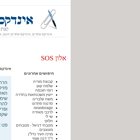
אינדקס אתרים, אינדקס אתרים חינם, א
אלון SOS
אינדקס
חיפושים אחרונים
קבוצת מוריה
הרחק
שלמה קוגן
מזיק
רומי חוכמה
ייעוץ משכנתאות בחדרה
שימו
משה קלברינו
להרח
סרנגה פתרונו
israstorage
ופרע
לרכבי מאזדה
שקט 
שי לי
חלוקי
פנו 
מטבחי דניאל - מטבחים
מעוצבים
מרכז העיר נדל"ן
ד"ר דנה אגוזי