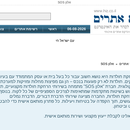
אלון SOS
06-08-2026
ראשי
רשימת אתרים
צו
ינדקס אתרים איכותי
עם ישראל חי
 אתרים
אלון SOS
»
ת חולדות היא נושא חשוב עבור כל בעל בית או עסק המתמודד עם בעיו
ים. חולדות לא רק פוגעות בנכס – הן גם מפיצות מחלות ומזיקות למערכת
האקולוגית. חברת "אלון SOS" מתמחה בשירותי הרחקת חולדות מקצועיים, ת
ש בשיטות מתקדמות שמתאימות לצרכים הספציפיים של כל לקוח. בנוסף
קת חולדות, החברה מציעה שירותי הדברת דבורים, הדברת נמלים
ושים, תוך הקפדה על בטיחות ויעילות. כל פתרון מותאם אישית כדי להבט
וביטחון.
אלינו לקבלת ייעוץ מקצועי ושירות מותאם אישית.