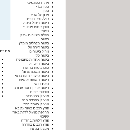
אתר רספונסיבי
סטון גלרי
סטון
מכון תל אביב
רפלקטיב ציפויים
ביטוח ביטול טיסה
סוכן ביטוח פנסיוני
גישור
הוזלת ביטוחים / תיק
ביטוח
ביטוח מנהלים מומלץ
ביטוח דירה זול
אתרים
ניהול ביטוחים
ביטוח סקי
ביטוח אחריות מקצועית
ביטוח חיים זול
סוכן ביטוח בריאות
ביטוח משכנתא זול
ביטוח סיעודי האם כדאי
ביטוח תאונות אישיות
האם כדאי
ביטוח אובדן כושר עבודה
סוכנות ביטוח
מנעולן בבנימינה
מנעולן בפרדס חנה
מנעולן בעמק חפר
פורץ רכבים באור עקיבא
החלפת מנעול לדלת באור
עקיבא
פורץ דלתות בחדרה
פורץ רכבים בחדרה
מנעולן בנתניה