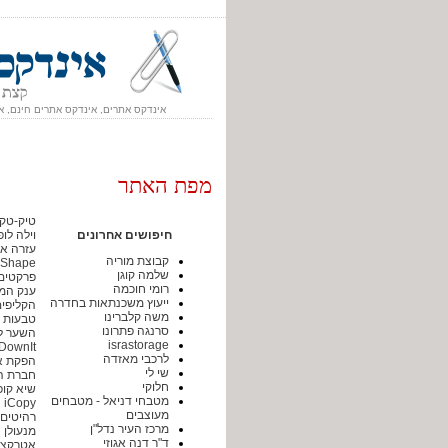
אינדקס אתרים, אינדקס אתרים חינם, א
מפת האתר
טיק-טק
חיפושים אחרונים
וילה לו
עזרה או
קבוצת מוריה
nShape
שלמה קוגן
פרקטים 
רומי חוכמה
ענק המי
ייעוץ משכנתאות בחדרה
הקליפים
משה קלברינו
טבעות אי
סרנגה פתרונו
השער ל
israstorage
DownIt הורדות
לרכבי מאזדה
הפקת אי
שי לי
חברת הו
חלוקי
שיא קופ
מטבחי דניאל - מטבחים
iCopy
מעוצבים
רהיטים 
מרכז העיר נדל"ן
מנעולן
ד"ר דנה אגוזי
אטרקציות