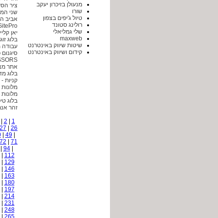
מנעולן בזיכרון יעקב
ציר הסע
שורו
שני המר
טיול ג'יפים בצפון
אביב ה
רולינג סטונד
SitePro בניית אתרי
שלי גמליאלי
יאן קלי
maxweb
בלוג זוג
שיטות שיווק באינטרנט
עבודה מ
קידום ושיווק באינטרנט
סיגנום 
SSORS
אתר מצ
בלוג מד
קניות - sale my
מלונות 
מלונות 
בלוג טיפ
זהר אנר
|
2
|
1
27
|
26
0
|
49
|
72
|
71
|
94
|
|
112
|
129
|
146
|
163
|
180
|
197
|
214
|
231
|
248
|
265