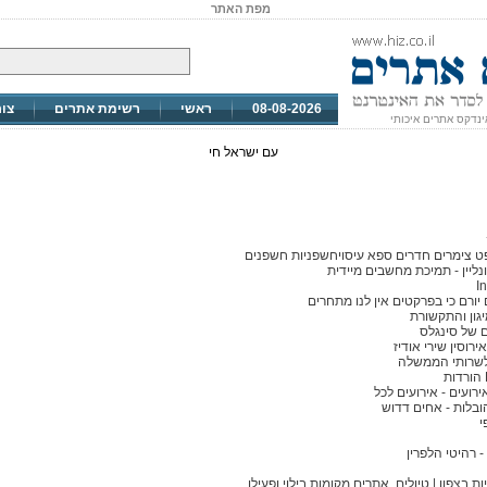
מפת האתר
08-08-2026
ראשי
רשימת אתרים
צו
ינדקס אתרים איכותי
עם ישראל חי
פט צימרים חדרים ספא עיסויחשפניות חשפנים
נליין - תמיכת מחשבים מיידית
I
יורם כי בפרקטים אין לנו מתחרים
גון והתקשורת
 של סינגלס
רוסין שירי אודיז
שרותי הממשלה
רועים - אירועים לכל
בלות - אחים דדוש
י
- רהיטי הלפרין
 בצפון | טיולים, אתרים מקומות בילוי ופעילו