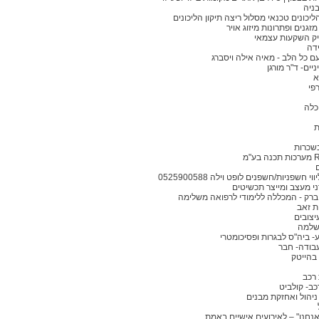
ניה
ליכונים טכנאי מסלול ריצה תיקון הליכונים
זגנים ופתרונות מיזוג אויר
יק השקעות עצמאי
ידה
ם כל הלב - מאיה אילה ויסברג
יים- ד"ר מורגן
א
פי
כלה
ת
שכרות
וי חשפניות/חשפנים לופט וילה 0525900588
י מעצב ומייצר תכשיטים
רק - המכללה ללימודי לרפואה משלימה
ת זאב
יצובים
 שלמה
ע- ביה"ס לבגרות ופסיכומטרי
בודה- חבר
בהייטק
רכב
כב- קולביט
 ניהול ואחזקת מבנים
אנחנו" – לאירועים אישיים באמת