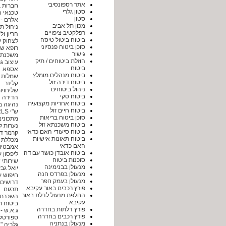
אתר רספונסיבי
חברות ב
סטון גלרי
טכנאי ה
סטון
אלרם - מ
מכון תל אביב
ניהול ת
רפלקטיב ציפויים
הריון ול
ביטוח ביטול טיסה
לצחוק ע
סוכן ביטוח פנסיוני
רופא שינ
גישור
משכנת
הוזלת ביטוחים / תיק
עיצוב גר
ביטוח
אספא
ביטוח מנהלים מומלץ
שמלות 
ביטוח דירה זול
קלינר
ניהול ביטוחים
שליחויו
ביטוח סקי
הדירה
ביטוח אחריות מקצועית
נהיגה ב
ביטוח חיים זול
ש"י RLS מערכות תכנה בע"מ
סוכן ביטוח בריאות
מתכונים
ביטוח משכנתא זול
נערות ליו
ביטוח סיעודי האם כדאי
קרמר דנ
ביטוח תאונות אישיות
מכללת ב
האם כדאי
אמבטיו
ביטוח אובדן כושר עבודה
ליפסון ע
סוכנות ביטוח
שירותי
מנעולן בבנימינה
יואל גב
מנעולן בפרדס חנה
חיפוש ע
מנעולן בעמק חפר
דרושים 
פורץ רכבים באור עקיבא
תרגום
החלפת מנעול לדלת באור
השכרת 
עקיבא
ביטוח ר
פורץ דלתות בחדרה
ג.א.ש -
פורץ רכבים בחדרה
ספורטל
מנעולן בנתניה
גלריה "