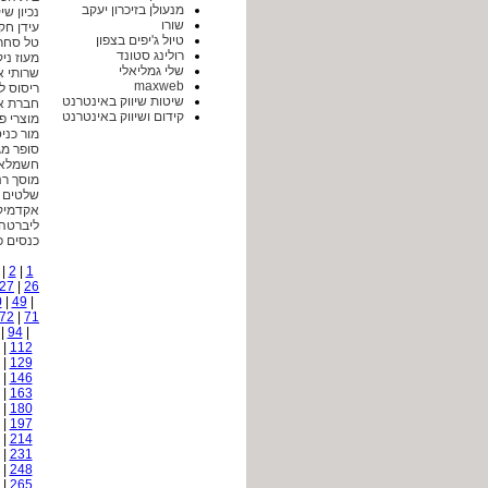
מנעולן בזיכרון יעקב
נכיון שי
שורו
עידן חק
טיול ג'יפים בצפון
טל סחר
רולינג סטונד
מעוז ניקי
שלי גמליאלי
שרותי א
maxweb
ריסוס ל
שיטות שיווק באינטרנט
חברת א
קידום ושיווק באינטרנט
מוצרי פ
מור כני
סופר מג
חשמלאי מו
מוסך רנ
שלטים
אקדמיק
ליברטה 
כנסים פ
|
2
|
1
27
|
26
0
|
49
|
72
|
71
|
94
|
|
112
|
129
|
146
|
163
|
180
|
197
|
214
|
231
|
248
|
265