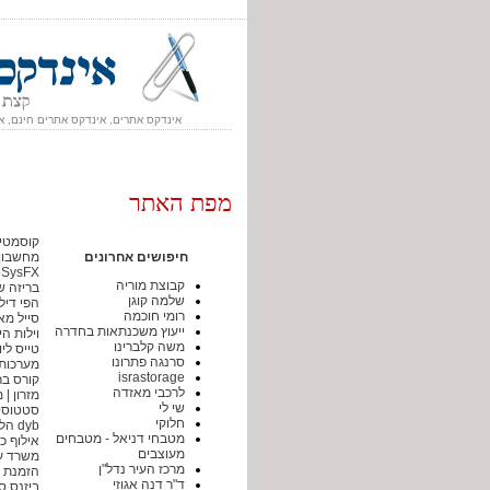
אינדקס אתרים, אינדקס אתרים חינם, א
מפת האתר
קוסמטיק
חיפושים אחרונים
מחשבון
AutoSysFX - תכנות מסחר אוטו
קבוצת מוריה
בריזה ש
שלמה קוגן
הפי דיל
רומי חוכמה
סייל מ
ייעוץ משכנתאות בחדרה
וילות הי
משה קלברינו
טייס לי
סרנגה פתרונו
מערכות 
israstorage
קורס בר
לרכבי מאזדה
מזרון | 
שי לי
סטטוסים
חלוקי
dyb הלוואות
מטבחי דניאל - מטבחים
אילוף כ
מעוצבים
משרד עו
מרכז העיר נדל"ן
הזמנת ב
ד"ר דנה אגוזי
ביזנס ס