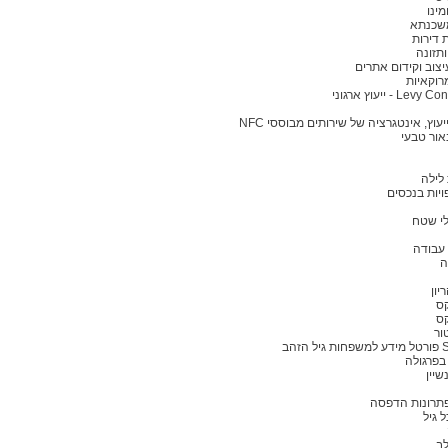
מינו
משכנתא
 דירות
תזונה
מרוקאיות
Le - ייעוץ ארגוני
יעוץ, אינטגרציה של שירותים מבוססי NFC
אור טבעי
לילה
יות בנכסים
לי שטח
 עבודה
ה
יון
ס
ס
ור
הזהב
בפרגולה
שיין
פתרונות הדפסה
 גיל
לב