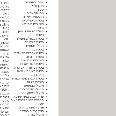
אתר רספונסיבי
פיצה דו
סטון גלרי
פורום 
סטון
בדק בית
מכון תל אביב
דיאטה ו
רפלקטיב ציפויים
kclub עיצוב וקידום אתרים
ביטוח ביטול טיסה
עוגיות 
סוכן ביטוח פנסיוני
vy Consulting
גישור
fung
הוזלת ביטוחים / תיק
פיתוח, י
ביטוח
הורים ב
ביטוח מנהלים מומלץ
AIG
ביטוח דירה זול
הפלות
ניהול ביטוחים
הרטבת 
ביטוח סקי
השתתפו
ביטוח אחריות מקצועית
הודו
ביטוח חיים זול
אקו טיו
סוכן ביטוח בריאות
הלפרין
ביטוח משכנתא זול
ראיונות
ביטוח סיעודי האם כדאי
אולטימ
ביטוח תאונות אישיות
טמבור
האם כדאי
צילום הר
ביטוח אובדן כושר עבודה
אקדמיק
סוכנות ביטוח
אקדמיק
מנעולן בבנימינה
דודי קיט
מנעולן בפרדס חנה
SOSMe פורטל מידע למשפחות גיל 
מנעולן בעמק חפר
אומנות 
פורץ רכבים באור עקיבא
ג'רמי סנ
החלפת מנעול לדלת באור
סוניגו
עקיבא
מימד- 
פורץ דלתות בחדרה
מסיעי כל
פורץ רכבים בחדרה
המייפה
מנעולן בנתניה
בית הכ