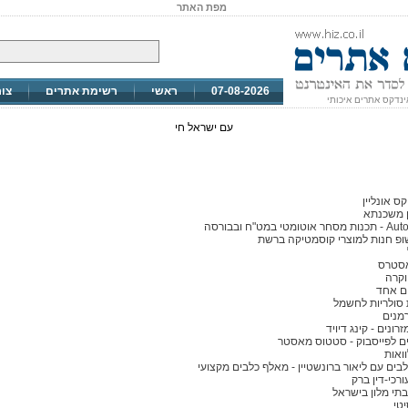
מפת האתר
07-08-2026
ראשי
רשימת אתרים
צו
ינדקס אתרים איכותי
עם ישראל חי
ס אונליין
 משכנתא
מטי במט"ח ובבורסה
ופ חנות למוצרי קוסמטיקה ברשת
אסטרס
וקרה
ום אחד
סולריות לחשמל
מנים
מזרונים - קינג דיויד
 לפייסבוק - סטטוס מאסטר
לבים עם ליאור ברונשטיין - מאלף כלבים מקצועי
רכי-דין ברק
תי מלון בישראל
יטי