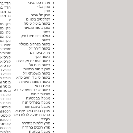
אתר רספונסיבי
חדר בר
סטון גלרי
חדרי בר
סטון
בר מצוו
מכון תל אביב
בר מצוו
רפלקטיב ציפויים
v
ביטוח ביטול טיסה
ניקוי מ
סוכן ביטוח פנסיוני
ניקוי מ
גישור
ניקוי מ
הוזלת ביטוחים / תיק
ניקוי מ
ביטוח
ניקוי מ
ביטוח מנהלים מומלץ
יועצת 
ביטוח דירה זול
יועצת 
ניהול ביטוחים
יועצת 
ביטוח סקי
קורס א
ביטוח אחריות מקצועית
קורס א
ביטוח חיים זול
קורס א
סוכן ביטוח בריאות
טיפול 
ביטוח משכנתא זול
טיפול 
ביטוח סיעודי האם כדאי
טיפול 
ביטוח תאונות אישיות
מיטה וח
האם כדאי
מיטה וח
ביטוח אובדן כושר עבודה
מיטה וח
סוכנות ביטוח
סוכנויות
מנעולן בבנימינה
סוכנויות
מנעולן בפרדס חנה
סוכנויות
מנעולן בעמק חפר
קוסמטיק
פורץ רכבים באור עקיבא
assoon
החלפת מנעול לדלת באור
קוסמטיק
עקיבא
assoon
פורץ דלתות בחדרה
קוסמטי
פורץ רכבים בחדרה
assoon
מנעולן בנתניה
חליפות 