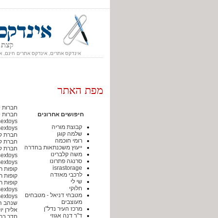
אינדקס אתרים, אינדקס אתרים חינם, א
מפת האתר
חברות יי
חיפושים אחרונים
חברות יי
extoys
קבוצת מוריה
extoys
שלמה קוגן
חברת קי
רומי חוכמה
חברת קי
ייעוץ משכנתאות בחדרה
חברת קי
משה קלברינו
extoys
סרנגה פתרונו
extoys
israstorage
קופות ר
לרכבי מאזדה
קופות ר
שי לי
קופות ר
חלוקי
extoys
מטבחי דניאל - מטבחים
extoys
מעוצבים
שנהב ה
מרכז העיר נדל"ן
אלירן י
ד"ר דנה אגוזי
חדר ברי