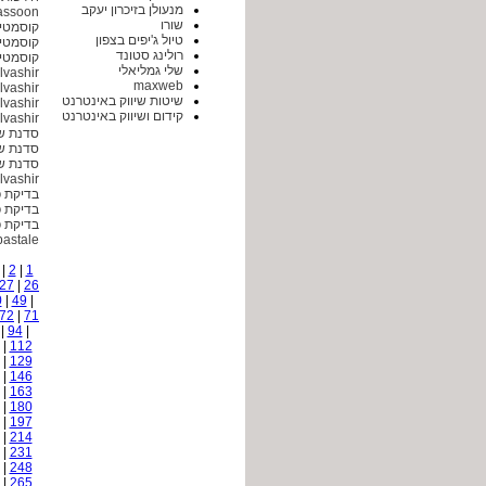
מנעולן בזיכרון יעקב
assoon
שורו
קוסמטיק
טיול ג'יפים בצפון
קוסמטיק
רולינג סטונד
קוסמטיק
שלי גמליאלי
lvashir
maxweb
lvashir
שיטות שיווק באינטרנט
lvashir
קידום ושיווק באינטרנט
lvashir
סדנת ש
סדנת ש
סדנת ש
lvashir
בדיקת פ
בדיקת פ
בדיקת פ
bastale
|
2
|
1
27
|
26
0
|
49
|
72
|
71
|
94
|
|
112
|
129
|
146
|
163
|
180
|
197
|
214
|
231
|
248
|
265