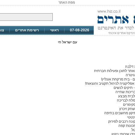
מפת האתר
07-08-2026
ראשי
רשימת אתרים
צו
ינדקס אתרים איכותי
עם ישראל חי
 דלבה
תר לתוכן ופעילות חברתית
גיטרה
 - בית מרקחת אונליין!
 אפליקציה לניהול תקציב והוצאות!
- תיקים לנשים
יכות שחייה
לבית מבצע
מלח לבריכה
קימרים
משחק זיכרון
יקון מחשבים בחיפה
נטטי
נה רכבים לפירוק
מכונות קפה
טל
ן שירותי ניקיון