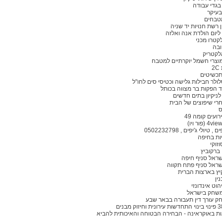
 בגדי עבודה
בעיקר
טבחים
 רשת חנויות יד שניה
יום הולדת אנה ואלזה
לקטרו מכני
ובה
לקטריק
וצרי חשמל יוקרתיים למטבח
 תכשיטים
לולר חבילות גלישה וכטיסי סים לחו"ל
וד הפקות בר מצווה בכותל
ניקיון בתים חדשים
אחרי שיפוצים של הבית
ס
ועים קומה 49
, טיולי ג'יפים , 0502232798
ות בחיפה
זוקי
ברקוביץ
ישראל סניף חיפה
ישראל סניף פתח תקווה
ץ בארצות הברית
ין
הוט אינדונזי
משחק בישראל
חק עורך דין תעבורה בבאר שבע
ת באוקראינה - הבחירה הבטוחה והאיכותית להביא