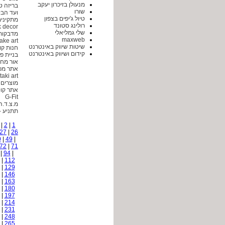
מנעולן בזיכרון יעקב
בריזה ט
שורו
ועד הבי
טיול ג'יפים בצפון
מתקינים
רולינג סטונד
k decor
שלי גמליאלי
מדבקות 
maxweb
ake art
שיטות שיווק באינטרנט
חנות ק
קידום ושיווק באינטרנט
בניית פי
אור מח
אתר מכו
taki art
מוצרים 
אתר קו
G-Fit
מ.צ.ד.ה
תתניע -
|
2
|
1
27
|
26
0
|
49
|
72
|
71
|
94
|
|
112
|
129
|
146
|
163
|
180
|
197
|
214
|
231
|
248
|
265