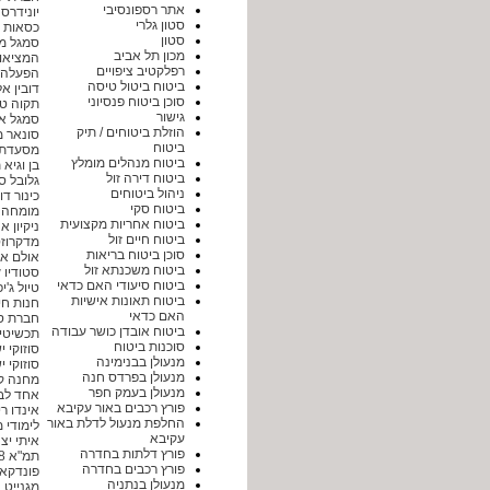
אתר רספונסיבי
יונידרס
סטון גלרי
כסאות 
סטון
סמגל מ
מכון תל אביב
המציאון
רפלקטיב ציפויים
הפעלה ל
ביטוח ביטול טיסה
דובין א
סוכן ביטוח פנסיוני
תקוה ט
גישור
סמגל א
הוזלת ביטוחים / תיק
סונאר מ
ביטוח
מסעדת 2C
ביטוח מנהלים מומלץ
בן וגיא
ביטוח דירה זול
גלובל ס
ניהול ביטוחים
כינור ד
ביטוח סקי
מומחה ל
ביטוח אחריות מקצועית
ניקיון 
ביטוח חיים זול
מדקרוז
סוכן ביטוח בריאות
אולם איר
ביטוח משכנתא זול
סטודיו 4view (פור ויו)
ביטוח סיעודי האם כדאי
טיול ג'יפים 
ביטוח תאונות אישיות
חנות חי
האם כדאי
חברת סו
ביטוח אובדן כושר עבודה
תכשיטי 
סוכנות ביטוח
סוזוקי 
מנעולן בבנימינה
סוזוקי 
מנעולן בפרדס חנה
מחנה קי
מנעולן בעמק חפר
אחד לבנ
פורץ רכבים באור עקיבא
אינדו רי
החלפת מנעול לדלת באור
לימודי 
עקיבא
איתי יצ
פורץ דלתות בחדרה
תמ"א 38 פינוי בינוי התחדשות עירונית וחיזוק מבנים
פורץ רכבים בחדרה
פונדקאו
מנעולן בנתניה
מגנייט