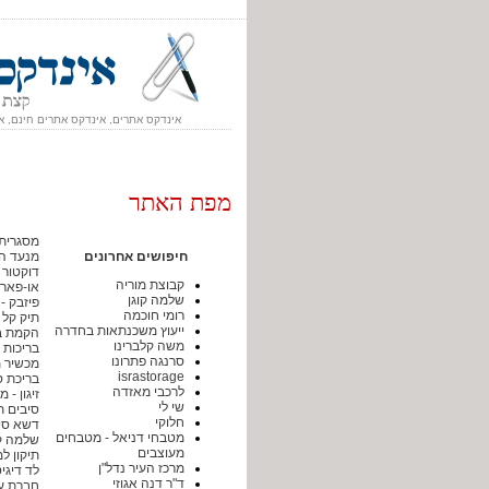
אינדקס אתרים, אינדקס אתרים חינם, א
מפת האתר
מסגרית
חיפושים אחרונים
מנעד הא
דוקטור 
קבוצת מוריה
או-פארם
שלמה קוגן
פיזבק -
רומי חוכמה
תיק קל 
ייעוץ משכנתאות בחדרה
הקמת בר
משה קלברינו
בריכות 
סרנגה פתרונו
מכשיר 
israstorage
בריכת ס
לרכבי מאזדה
זיגון - 
שי לי
סיבים ת
חלוקי
דשא סי
מטבחי דניאל - מטבחים
שלמה קו
מעוצבים
תיקון ל
מרכז העיר נדל"ן
לד דיגי
ד"ר דנה אגוזי
חברת עיד