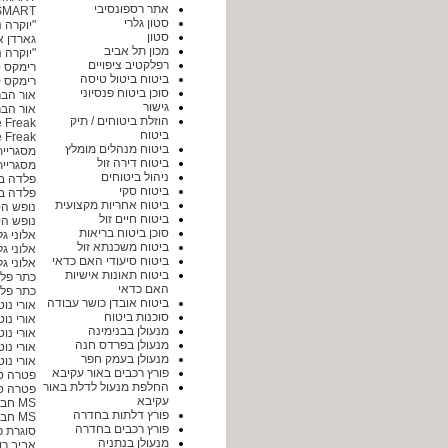
אתר רספונסיבי
SO SMART - פתרונות טכנולוגי
סטון גלרי
"יוקרה נ
סטון
גארדן א
מכון תל אביב
"יוקרה נ
רפלקטיב ציפויים
רימקס 
ביטוח ביטול טיסה
רימקס 
סוכן ביטוח פנסיוני
אור הברק
גישור
אור הברק
הוזלת ביטוחים / תיק
Bike Freak - בייק פריק 
ביטוח
Bike Freak - בייק פריק 
ביטוח מנהלים מומלץ
מסגריית
ביטוח דירה זול
מסגריית
ניהול ביטוחים
פלדה ב
ביטוח סקי
פלדה ב
ביטוח אחריות מקצועית
נופש ה
ביטוח חיים זול
נופש ה
סוכן ביטוח בריאות
אלוני ג
ביטוח משכנתא זול
אלוני ג
ביטוח סיעודי האם כדאי
אלוני ג
ביטוח תאונות אישיות
כתר פלו
האם כדאי
כתר פלו
ביטוח אובדן כושר עבודה
אורי נו
סוכנות ביטוח
אורי נו
מנעולן בבנימינה
אורי נו
מנעולן בפרדס חנה
אורי נו
מנעולן בעמק חפר
אורי נו
פורץ רכבים באור עקיבא
פטרה ס
החלפת מנעול לדלת באור
פטרה ס
עקיבא
MS חברת פתרונות חשמל
פורץ דלתות בחדרה
MS חברת פתרונות חשמל
פורץ רכבים בחדרה
סוגרת פ
מנעולן בנתניה
אביב רו