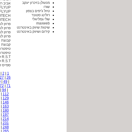
מנעולן בזיכרון יעקב
אביב רו
שורו
FLYUP
טיול ג'יפים בצפון
FLYUP
רולינג סטונד
GIZMOTECH - גיזמ
שלי גמליאלי
GIZMOTECH - גיזמ
maxweb
פרוזן ל
שיטות שיווק באינטרנט
פרוזן ל
קידום ושיווק באינטרנט
פרוזן ל
פרוזן ל
קבוצת P2 חניוני הדור החדש
קבוצת P2 חניוני הדור החדש
טיפטרונ
טיפטרונ
R.S.T לוגיסטיקה - חברת שליחויות
R.S.T לוגיסטיקה - חברת שליחויות
ספייס ק
|
2
|
1
27
|
26
0
|
49
|
72
|
71
|
94
|
|
112
|
129
|
146
|
163
|
180
|
197
|
214
|
231
|
248
|
265