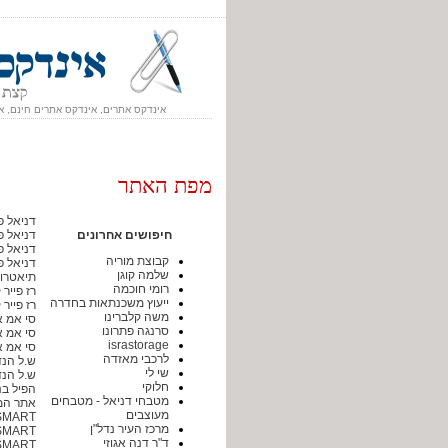
אינדקס אתרים, אינדקס אתרים חינם, א
מפת האתר
דניאל פו
חיפושים אחרונים
דניאל פו
דניאל פו
קבוצת מוריה
דניאל פו
שלמה קוגן
תיאטרון
רומי חוכמה
רז פייר 
ייעוץ משכנתאות בחדרה
רז פייר 
משה קלברינו
סי אמ אי CMI - כ.מ.י. סחר לתעשיות האלקט
סרנגה פתרונו
סי אמ אי CMI - כ.מ.י. סחר לתעשיות האלקט
israstorage
סי אמ אי CMI - כ.מ.י. סחר לתעשיות האלקט
לרכבי מאזדה
ש.ל הנד
שי לי
ש.ל הנד
חלוקי
הפיל בני
מטבחי דניאל - מטבחים
אתר המ
מעוצבים
SO SMART - פתרונות טכנולוגי
מרכז העיר נדל"ן
SO SMART - פתרונות טכנולוגי
ד"ר דנה אגוזי
SO SMART - פתרונות טכנולוגי