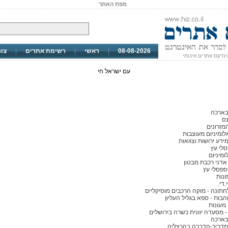
מפת האתר
08-08-2026
ראשי
רשימת אתרים
צו
ינדקס אתרים איכותי
עם ישראל חי
בארכה
נס
מזרונים
לומיניום מעוצבות
ידע ירושות וצוואות
סלי עץ
ומיניום
אדני רכבת מבטון
ספסלי עץ
ונות
.די.
תונה - מוקה הרכבים מוסיקליים
והבות - ספא בגליל העליון
 מעונות
 מסעדה יוונית כשרה בירושלים
בארכה
מדביר-הדברה בהרצליה