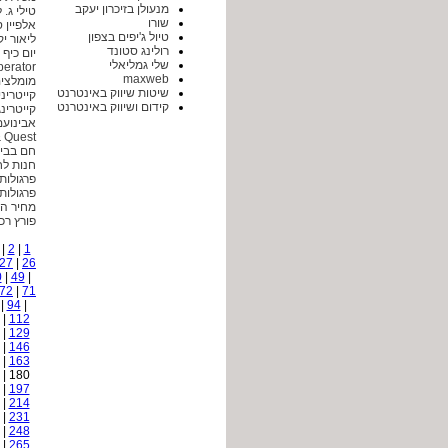
מנעולן בזיכרון יעקב
טילי ג. 
שורו
אלפיין 
טיול ג'יפים בצפון
ליאור יק
רולינג סטונד
יום כיף 
שלי גמליאלי
perator
maxweb
מומלצים
שיטות שיווק באינטרנט
קייטריני
קידום ושיווק באינטרנט
קייטרינ
אבינועם
 Quest
חם בבי
חנות ל
פרגולות 
פרגולות
מחיר ה
פורץ רכ
|
2
|
1
27
|
26
0
|
49
|
72
|
71
|
94
|
|
112
|
129
|
146
|
163
180 |
|
197
|
214
|
231
|
248
|
265