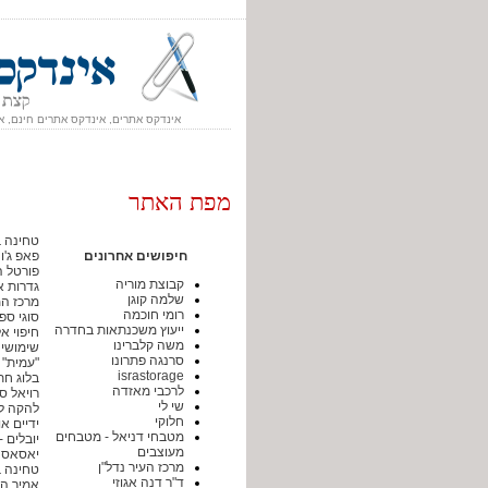
אינדקס אתרים, אינדקס אתרים חינם, א
מפת האתר
טחינה 
חיפושים אחרונים
פאפ ג'ו
פורטל ה
קבוצת מוריה
גדרות א
שלמה קוגן
מרכז המ
רומי חוכמה
סוגי ספ
ייעוץ משכנתאות בחדרה
חיפוי אל
משה קלברינו
שימושי 
סרנגה פתרונו
"עמית" 
israstorage
בלוג חת
לרכבי מאזדה
רויאל סי
שי לי
להקה לח
חלוקי
ידיים א
מטבחי דניאל - מטבחים
יובלים -
מעוצבים
יאסאס -
מרכז העיר נדל"ן
טחינה 
ד"ר דנה אגוזי
אמיר ה