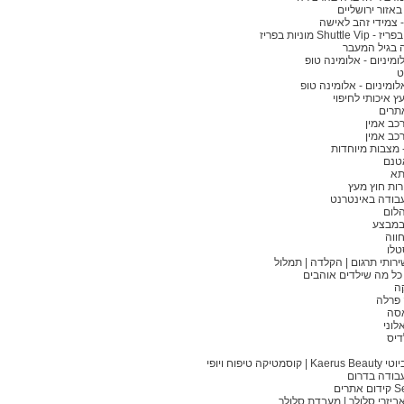
באזור ירושליים
 צמידי זהב לאישה
Shuttl מוניות בפריז
 בגיל המעבר
ומיניום - אלומינה טופ
ט
לומיניום - אלומינה טופ
ץ איכותי לחיפוי
תרים
רכב אמין
רכב אמין
- מצבות מיוחדות
אטנם
תא
ירות חוץ מעץ
בודה באינטרנט
הלום
במבצע
ווה
טלו
קה
 פרלה
אסה
לוני
דיס
וסמטיקה טיפוח ויופי
בודה בדרום
תרים
ביזרי סלולר | מעבדת סלולר