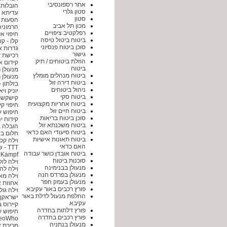
אתר רספונסיבי
הובלות 
סטון גלרי
עדיתא -
סטון
הסעות בפריז - e Vip
מכון תל אביב
הרמוניה
רפלקטיב ציפויים
חיפוי אל
ביטוח ביטול טיסה
קלו - קו
סוכן ביטוח פנסיוני
גדרות א
גישור
רכישת ע
הוזלת ביטוחים / תיק
קידום א
ביטוח
מנעולן 
ביטוח מנהלים מומלץ
מנעולן 
ביטוח דירה זול
בזלתון 
ניהול ביטוחים
יוניק וי
ביטוח סקי
קישקש
ביטוח אחריות מקצועית
חיפוי ק
ביטוח חיים זול
חיפוש ע
סוכן ביטוח בריאות
קידוח י
ביטוח משכנתא זול
הובלה 
ביטוח סיעודי האם כדאי
חלום בח
ביטוח תאונות אישיות
וילה קס
האם כדאי
TTT - שירותי תרגום | הקלדה | תמלול
ביטוח אובדן כושר עבודה
Kampf כל מה שילדים אוהבים
סוכנות ביטוח
וילה לו
מנעולן בבנימינה
וילה לה
מנעולן בפרדס חנה
וילה מ
מנעולן בעמק חפר
אחוזת א
פורץ רכבים באור עקיבא
וילה גול
החלפת מנעול לדלת באור
ישראקן
עקיבא
קיירוס ביוטי Kaerus Beauty | ק
פורץ דלתות בחדרה
חיפוש ע
פורץ רכבים בחדרה
SeoWho קידום א
מנעולן בנתניה
מכירת א