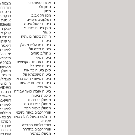
אתר רספונסיבי
מצפה ה
סטון גלרי
דוד דהא
סטון
פי סי פ
מכון תל אביב
פרקטים במרכז |
רפלקטיב ציפויים
אוסנת פ
ביטוח ביטול טיסה
myselfdeals- א
סוכן ביטוח פנסיוני
קבלן חש
גישור
קבלן אי
הוזלת ביטוחים / תיק
כנסים ואירועים 
ביטוח
זר שוקולדים - il
ביטוח מנהלים מומלץ
דיאטה ט
ביטוח דירה זול
לימודי חו"ל - .il
ניהול ביטוחים
ימי הולדת 60 - .com
ביטוח סקי
סולטריפ 
ביטוח אחריות מקצועית
מנהל עס
ביטוח חיים זול
אולושקה
סוכן ביטוח בריאות
מנעולן 24/7
ביטוח משכנתא זול
סיורים 
ביטוח סיעודי האם כדאי
קונדילו
ביטוח תאונות אישיות
חיים שטנ
האם כדאי
VIDEO
ביטוח אובדן כושר עבודה
פרסום 10
סוכנות ביטוח
משגב מ
מנעולן בבנימינה
דוויק-ב
מנעולן בפרדס חנה
לימודי 
מנעולן בעמק חפר
לימודי ע
פורץ רכבים באור עקיבא
מכללות
החלפת מנעול לדלת באור
רב כח -
עקיבא
המרכז ל
פורץ דלתות בחדרה
עורך די
פורץ רכבים בחדרה
הורדת ש
מנעולן בנתניה
עורן דין