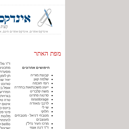
אינדקס אתרים, אינדקס אתרים חינם, א
מפת האתר
ד"ר גול
חיפושים אחרונים
מתכונים
מסעדת מ
קבוצת מוריה
תן לזמן
שלמה קוגן
יאיר שו
רומי חוכמה
טורונט 
ייעוץ משכנתאות בחדרה
אופל בא
משה קלברינו
המדרשה 
סרנגה פתרונו
בגרויות
israstorage
טרה טק
לרכבי מאזדה
איטום י
שי לי
ביזנס ס
חלוקי
פינוי פ
מטבחי דניאל - מטבחים
מלונות 
מעוצבים
להתחתן ב
מרכז העיר נדל"ן
belllo לייף סטייל
ד"ר דנה אגוזי
ישרוטל 