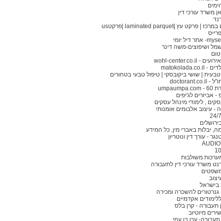
ימים
ן משרד עורכי דין
רנד
 פרקט עץ |laminated parquet |פרקטus
רייס
תר דיל יומי
מל ושיפוצים-משה דינר
טום
- wohl-center.co.il
matokolada.co.
בעית | שושי ביקובסקי | טיפול טבעי בטחורים
doctorant.co
umpaumpa
- אביזרים לג'יפים
קים , לימודי מינהל עסקים
 - עיצוב אלבומים אומנותי
בירושלים
מה, יבלות באברי מין, כל המידע
גר - עורך דין ונוטריון
AUDIO
ערכות משולבות
רנט משרד עורכי דין לתעבורה
משפטים
יצוב
 בישראל
 גנרטורים להשכרה ומכירה
לימודים אקדמיים
ן תעבורה - קרן בלס
ירים מיוטיוב
 תעבורה- ערן בן עמי