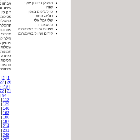
מנעולן בזיכרון יעקב
אבחון מ
שורו
עיצוב ובני
טיול ג'יפים בצפון
רונן סין
רולינג סטונד
פסיכומט
שלי גמליאלי
המשלט ד
maxweb
קרוסלה 
שיטות שיווק באינטרנט
פתרונות
קידום ושיווק באינטרנט
מדריכי 
הילה ל
פנסיון 
שמלות ל
תמונות 
הזמנה 
הסעות 
התפתחו
אירועים
|
2
|
1
27
|
26
0
|
49
|
72
|
71
|
94
|
|
112
|
129
|
146
|
163
|
180
|
197
|
214
|
231
|
248
|
265