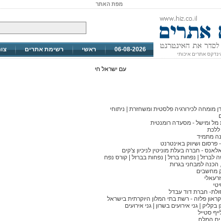
מפת האתר
06-08-2026
ראשי
רשימת אתרים
צו
ינדקס אתרים איכותי
עם ישראל חי
דן מומחה לכירורגיה פלסטית ומשחזרת | ניתוחי
ל ומישל - מסעדה רומנטית
 ללכת
נה מתמיד
- פרסום ושיווק באינטרנט
לאנס - חברה בעלת מוניטין לניכיון צ'קים
לברזל | נפחות ברזל | נפחות בברזל | קורס נפח
, הכנה למבחני בגרות
 מחשבים
זרעאלי
יטי
סולת- חברת דוד עבדל
קראון פלזה - רשת בתי המלון היוקרתית בישראל
קליק | גני אירועים בשרון | גני אירועים
ים המלח