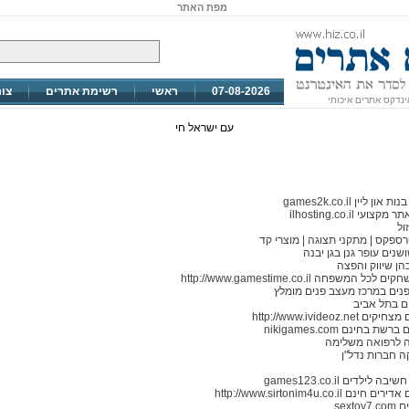
מפת האתר
07-08-2026
ראשי
רשימת אתרים
צו
ינדקס אתרים איכותי
עם ישראל חי
ון ליין games2k.co.il
צועי ilhosting.co.il
ול
רספקס | מתקני תצוגה | מוצרי קד
שנים עופר גנן בגן יבנה
כהן שיווק והפצה
ל המשפחה http://www.gamestime.co.il
נים במרכז מעצב פנים מומלץ
ם בתל אביב
http://www.ivideoz.net
ת בחינם nikigames.com
 לרפואה משלימה
ה חברות נדל"ן
 לילדים games123.co.il
ינם http://www.sirtonim4u.co.il
sexto