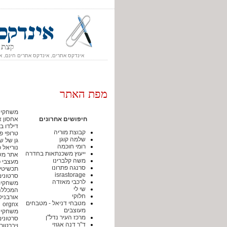
אינדקס אתרים, אינדקס אתרים חינם, א
מפת האתר
משחקי בנות א
חיפושים אחרונים
אחסון אתר מק
דילדו בז
קבוצת מוריה
טרופי פ
שלמה קוגן
גן של שו
רומי חוכמה
נוריאל 
ייעוץ משכנתאות בחדרה
אתר משחקים לכ
משה קלברינו
מעצבי פ
סרנגה פתרונו
תכשיטי
israstorage
סרטונים מצחיקים 
לרכבי מאזדה
משחקים ברש
שי לי
המכללה
חלוקי
אורבניק
מטבחי דניאל - מטבחים
orgnx
מעוצבים
משחקי חשיבה
מרכז העיר נדל"ן
סרטונים אדירים ח
ד"ר דנה אגוזי
ויברטורים y7.com