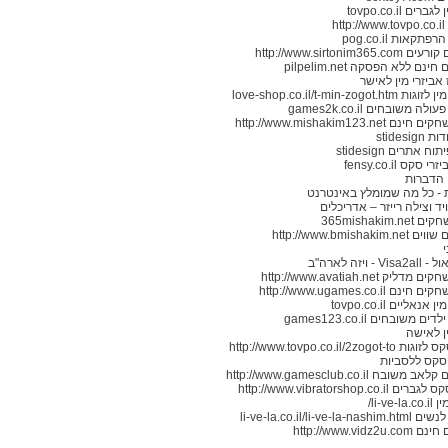
רים tovpo.co.il
ht
תקאות pog.co.il
http://www.sirtonim365
נם ללא הפסקה pilpelim.net
 אביזרי מין לאישר
love-shop.co.il/t-min-zogot.
ה משובחים games2k.co.il
http://www.mishakim123.net
stidesi
ח אתרים stidesign
סקס fensy.co.il
 הדברות
- כל מה שמומלץ באינטרנט
ד וצילה רייזר – אדריכלים
365mishakim.n
http://www.bmishaki
V - ויזה לארה"ב
יק http://www.avatiah.net
 http://www.ugames.co.il
נאליים tovpo.co.il
 משובחים games123.co.il
ן לאישה
http://www.tovpo.co.il/2zogo
סקס ללסביות
ובח http://www.gamesclub.co.il
http://www.vibratorshop.co.i
li-ve-/
li-ve-la.co.il/li-ve-la-
http://www.vidz2