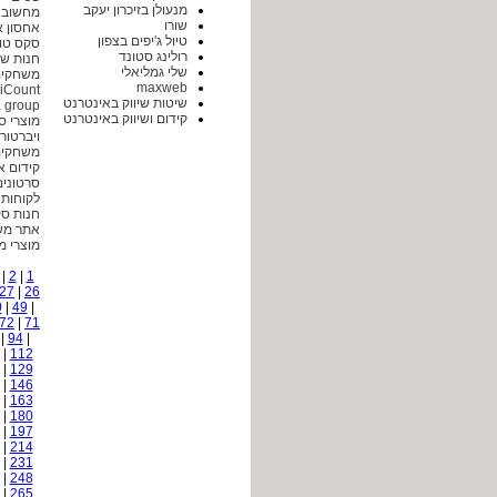
מנעולן בזיכרון יעקב
מחשוב ענן g.co.il
שורו
אחסון אתרים
טיול ג'יפים בצפון
סקס טוי 
רולינג סטונד
חנות של ויברטורים m
שלי גמליאלי
משחקים חינם כל
maxweb
iCount - הנהלת חשבונות באינטרנט
שיטות שיווק באינטרנט
a group
קידום ושיווק באינטרנט
מוצרי סקס לזוגות or-z
ויברטורים לי ולה ibrat
משחקים חינם ל
קידום א
סרטונים מצחיק
לקוחות ממלי
חנות סקס לגברים l
אתר משחקים בחינ
מוצרי מין להומוא
|
2
|
1
27
|
26
0
|
49
|
72
|
71
|
94
|
|
112
|
129
|
146
|
163
|
180
|
197
|
214
|
231
|
248
|
265