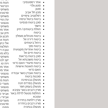
אתר רספונסיבי
חנות מין לגב
סטון גלרי
ויברטור tp://www.tovpo.co.il
סטון
משחקי הרפ
מכון תל אביב
סרטונים קורעים .com
רפלקטיב ציפויים
משחקים חי
ביטוח ביטול טיסה
עדן טויז
סוכן ביטוח פנסיוני
צעצועי מין לזוגות htm
גישור
משחקי פעול
הוזלת ביטוחים / תיק
אתר משחקים חינם 
ביטוח
תיק עבודות gn
ביטוח מנהלים מומלץ
תכנון ופיתו
ביטוח דירה זול
חנות אביזרי 
ניהול ביטוחים
אלי כהן
ביטוח סקי
המלצות 
ביטוח אחריות מקצועית
טובה דוי
ביטוח חיים זול
בלוג משחקים et
סוכן ביטוח בריאות
משחקים שווים m.net
ביטוח משכנתא זול
יקב לבני
ביטוח סיעודי האם כדאי
ויזה טו אול - isa2all
ביטוח תאונות אישיות
אתר משחקים מדל
האם כדאי
אתר משחקים חינם
ביטוח אובדן כושר עבודה
צעצועי מין א
סוכנות ביטוח
משחקי ילדים
מנעולן בבנימינה
חנות מי
מנעולן בפרדס חנה
מוצרי סקס לזוגות t-to
מנעולן בעמק חפר
צעצועי 
פורץ רכבים באור עקיבא
משחקים קלאב מש
החלפת מנעול לדלת באור
אביזר סקס לגברים l
עקיבא
אביזרי מין la.co.il
פורץ דלתות בחדרה
מוצרים לנשים nashim.html
פורץ רכבים בחדרה
סרטונים חינם u.com
מנעולן בנתניה
פסים