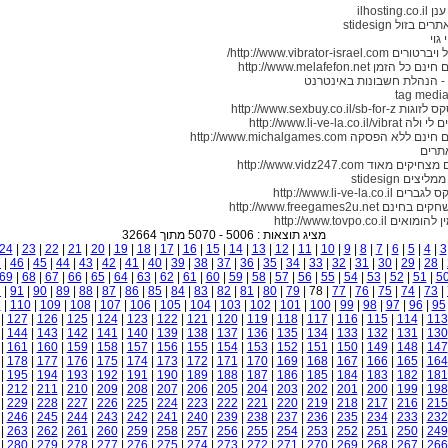
ilhostin
 בזול stidesign
גוי
http://www.vibrator-israel.co/
 הזמן http://www.melafefon.net
tag medi
http://www.sexbuy.co.il/sb-f
http://www.li-ve-la.co.il/v
לא הפסקה http://www.michalgames.com
תרים
ים מאוד http://www.vidz247.com
צים stidesign
http://www.li-ve-la.co.i
ם http://www.freegames2u.net
ים http://www.tovpo.co.il
מציג תוצאות : 5006 - 5070 מתוך 32664
24
|
23
|
22
|
21
|
20
|
19
|
18
|
17
|
16
|
15
|
14
|
13
|
12
|
11
|
10
|
9
|
8
|
7
|
6
|
5
|
4
|
3
7
|
46
|
45
|
44
|
43
|
42
|
41
|
40
|
39
|
38
|
37
|
36
|
35
|
34
|
33
|
32
|
31
|
30
|
29
|
28
|
69
|
68
|
67
|
66
|
65
|
64
|
63
|
62
|
61
|
60
|
59
|
58
|
57
|
56
|
55
|
54
|
53
|
52
|
51
|
5
2
|
91
|
90
|
89
|
88
|
87
|
86
|
85
|
84
|
83
|
82
|
81
|
80
|
79
| 78 |
77
|
76
|
75
|
74
|
73
|
1
|
110
|
109
|
108
|
107
|
106
|
105
|
104
|
103
|
102
|
101
|
100
|
99
|
98
|
97
|
96
|
95
|
127
|
126
|
125
|
124
|
123
|
122
|
121
|
120
|
119
|
118
|
117
|
116
|
115
|
114
|
113
|
144
|
143
|
142
|
141
|
140
|
139
|
138
|
137
|
136
|
135
|
134
|
133
|
132
|
131
|
130
|
161
|
160
|
159
|
158
|
157
|
156
|
155
|
154
|
153
|
152
|
151
|
150
|
149
|
148
|
147
|
178
|
177
|
176
|
175
|
174
|
173
|
172
|
171
|
170
|
169
|
168
|
167
|
166
|
165
|
164
|
195
|
194
|
193
|
192
|
191
|
190
|
189
|
188
|
187
|
186
|
185
|
184
|
183
|
182
|
181
|
212
|
211
|
210
|
209
|
208
|
207
|
206
|
205
|
204
|
203
|
202
|
201
|
200
|
199
|
198
|
229
|
228
|
227
|
226
|
225
|
224
|
223
|
222
|
221
|
220
|
219
|
218
|
217
|
216
|
215
|
246
|
245
|
244
|
243
|
242
|
241
|
240
|
239
|
238
|
237
|
236
|
235
|
234
|
233
|
232
|
263
|
262
|
261
|
260
|
259
|
258
|
257
|
256
|
255
|
254
|
253
|
252
|
251
|
250
|
249
|
280
|
279
|
278
|
277
|
276
|
275
|
274
|
273
|
272
|
271
|
270
|
269
|
268
|
267
|
266