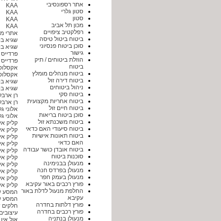
אתר רספונסיבי
KAA
סטון גלרי
KAA
סטון
KAA
מכון תל אביב
KAA
רפלקטיב ציפויים
אתרי מ
ביטוח ביטול טיסה
שגיא בט
סוכן ביטוח פנסיוני
שגיא בט
גישור
פרדייס 
הוזלת ביטוחים / תיק
פרדייס 
ביטוח
אקסלוסי
ביטוח מנהלים מומלץ
אקסלוסי
ביטוח דירה זול
שגיא בט
ניהול ביטוחים
שגיא בט
ביטוח סקי
רן ארבל
ביטוח אחריות מקצועית
רן ארבל
ביטוח חיים זול
אלוני ג
סוכן ביטוח בריאות
אלוני ג
ביטוח משכנתא זול
קליק אין
ביטוח סיעודי האם כדאי
קליק אין
ביטוח תאונות אישיות
קליק אין
האם כדאי
קליק אין
ביטוח אובדן כושר עבודה
קליק אין
סוכנות ביטוח
קליק אין
מנעולן בבנימינה
קליק אין
מנעולן בפרדס חנה
קליק אין
מנעולן בעמק חפר
קליק אין
פורץ רכבים באור עקיבא
קליק אין
החלפת מנעול לדלת באור
המסע של 
עקיבא
המסע של 
פורץ דלתות בחדרה
חלקים 
פורץ רכבים בחדרה
עיצובי
מנעולן בנתניה
אול אין הייר ir