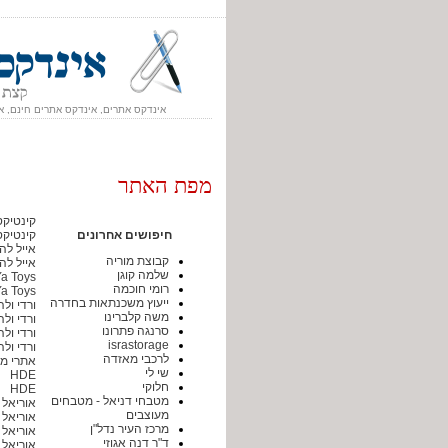
אינדקס אתרים, אינדקס אתרים חינם, א
מפת האתר
קינטיקס
חיפושים אחרונים
קינטיקס
אייל לה
קבוצת מוריה
אייל לה
שלמה קוגן
YoYa Toys (יוי
רומי חוכמה
YoYa Toys (יוי
ייעוץ משכנתאות בחדרה
ורדי ולה
משה קלברינו
ורדי ולה
סרנגה פתרונו
ורדי ולה
israstorage
ורדי ולה
לרכבי מאזדה
אתרי מ
שי לי
HDE
חלוקי
HDE
מטבחי דניאל - מטבחים
אוריאל 
מעוצבים
אוריאל 
מרכז העיר נדל"ן
אוריאל 
ד"ר דנה אגוזי
אוריאל 