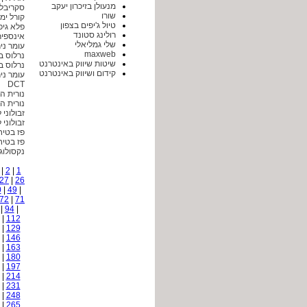
מנעולן בזיכרון יעקב
סקריבל
שורו
קורל ימ
טיול ג'יפים בצפון
פלא גיפ
רולינג סטונד
אינספיר
שלי גמליאלי
עומר ני
maxweb
נרלוס ב
שיטות שיווק באינטרנט
נרלוס ב
קידום ושיווק באינטרנט
עומר ני
DCT
נורית ה
נורית ה
זבולוני 
זבולוני 
פז בטיח
פז בטיח
נקסולוג
|
2
|
1
27
|
26
0
|
49
|
72
|
71
|
94
|
|
112
|
129
|
146
|
163
|
180
|
197
|
214
|
231
|
248
|
265